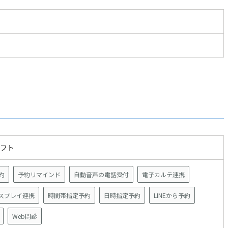
ソフト
約
予約リマインド
自動音声の電話受付
電子カルテ連携
スプレイ連携
時間帯指定予約
日時指定予約
LINEから予約
Web問診