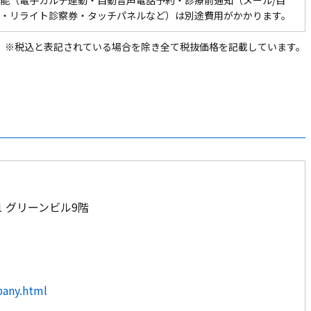
能（電子カルテ連動・自動音声電話予約・診療前通知（メール/自
・リライト診察券・タッチパネルなど）は別途費用がかかります。
※税込と表記されている場合を除き全て税抜価格を記載しています。
1 グリーンビル9階
pany.html