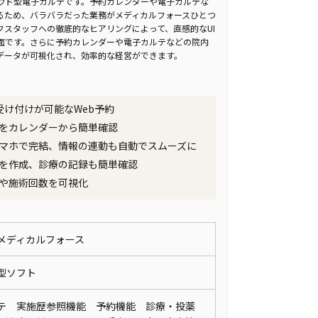
ウド型電子カルテです。予約カレンダーや電子カルテな
るため、バラバラだった業務がメディカルフォースひとつ
クスタッフへの徹底的なヒアリングによって、直感的なUI
面です。さらに予約カレンダーや電子カルテなどの院内
データが可視化され、効率的な経営ができます。
も受け付けが可能なWeb予約
をカレンダーから簡単確認
マホで完結、情報の連動も自動でスムーズに
を作成、診療の記録も簡単確認
や施術回数を可視化
メディカルフォース
ド型ソフト
テ 実施歴参照機能 予約機能 診療・投薬