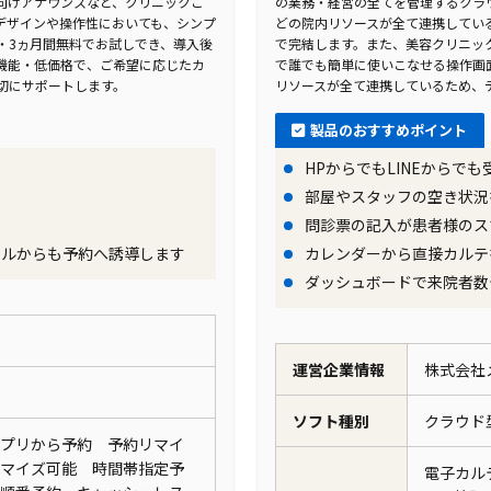
向けアナウンスなど、クリニックご
の業務・経営の全てを管理するクラ
デザインや操作性においても、シンプ
どの院内リソースが全て連携してい
・3ヵ月間無料でお試しでき、導入後
で完結します。また、美容クリニッ
機能・低価格で、ご希望に応じたカ
で誰でも簡単に使いこなせる操作画
切にサポートします。
リソースが全て連携しているため、
製品のおすすめポイント
HPからでもLINEからで
部屋やスタッフの空き状況
問診票の記入が患者様のス
ィールからも予約へ誘導します
カレンダーから直接カルテ
ダッシュボードで来院者数
運営企業情報
株式会社
ソフト種別
クラウ
プリから予約 予約リマイ
マイズ可能 時間帯指定予
電子カル