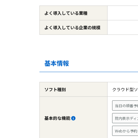
よく導入している
業種
よく導入している
企業の規模
基本情報
ソフト種別
クラウド型
当日の順番予
基本的な機能
院内表示ディ
Webから予約