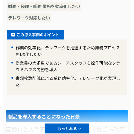
書類枚数と郵送コストの削減、テレワークの実
財務・経理・総務 業務を効率化したい
現、情報の見える化により、業務効率と従業員
テレワーク対応したい
満足度が向上した。
この導入事例のポイント
作業の効率化、テレワークを推進するため業務プロセス
をDX化したい
従業員の大多数であるシニアスタッフも操作可能なクラ
ウドハウス労務を導入
書類枚数削減による業務効率化。テレワーク化が実現し
た
製品を導入することになった背景
高齢化と人手不足が進む中、全社で働き方改革
もっとみる