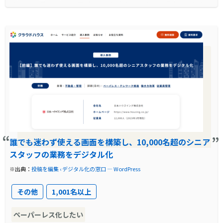
指し、柔軟なカスタマイズ性を持つ『クラウド
ハウス労務』を導入。
導入前に企業が抱えていた課題
書類の印刷・封入・郵送などの煩雑な作業や、
グループ各社ごとに異なる手続き進捗管理の負
荷が大きく、業務効率化が求められていた。
導入前の課題に対する解決策
誰でも迷わず使える画面を構築し、10,000名超のシニア
各社の独自書類に対応可能な柔軟なカスタマイ
スタッフの業務をデジタル化
ズ性と、漏れなく手続き依頼を完了できる業務
※出典：
投稿を編集 ‹ デジタル化の窓口 — WordPress
フロー設計により、業務の標準化と効率化を実
現。
その他
1,001名以上
製品の導入により改善した業務
ペーパーレス化したい