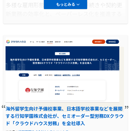
多様な雇用形態に対応する入社手続きや契約更
もっとみる
新業務の効率化と、ペーパーレス化を推進する
ため。
導入前に企業が抱えていた課題
手続きの煩雑さや情報共有の非効率性、紙ベー
スの業務によるコストと時間の浪費が課題であ
った。
導入前の課題に対する解決策
クラウドハウス労務を導入し、業務の自動化と
情報の一元管理を実現し、効率化を図った。
海外留学生向け予備校事業、日本語学校事業などを展開
する行知学園株式会社が、セミオーダー型労務DXクラウ
製品の導入により改善した業務
ド「クラウドハウス労務」を全社導入