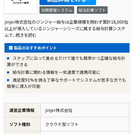
労務管理システム
給与計算ソフト
製品の導入により改善した業務
jinjer株式会社のジンジャー給与は企業規模を問わず累計18,000社
入社手続きの自動化とアラート機能により、本
以上が導入しているジンジャーシリーズに属する給与計算システ
社人事の業務負荷が軽減され、従業員とのコミ
ムで
...続きを読む
ュニケーションも活性化しました。
製品のおすすめポイント
ステップに沿って進めるだけで誰でも簡単かつ正確な給与計
算ができる
給与計算に関わる情報を一気通貫で連携可能に
満足度91%を誇る丁寧なサポートでシステムが苦手な方でも
簡単に導入が可能
運営企業情報
jinjer株式会社
ソフト種別
クラウド型ソフト