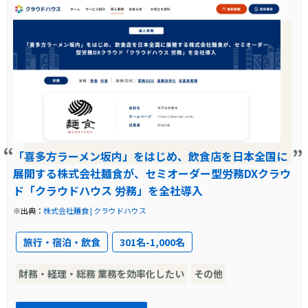
入退職や給与明細などの業務が紙中心で手間・
時間・コストがかかり、業務効率と利便性に課
題があった。
導入前の課題に対する解決策
従来業務をそのまま再現可能なクラウド型シス
テムで、各種手続きをペーパーレス化し、管理
「喜多方ラーメン坂内」をはじめ、飲食店を日本全国に
展開する株式会社麺食が、セミオーダー型労務DXクラウ
も一元化。
ド「クラウドハウス 労務」を全社導入
製品の導入により改善した業務
※出典：
株式会社麺食 | クラウドハウス
給与明細配布などの定型業務が大幅に短縮。免
旅行・宿泊・飲食
301名-1,000名
許管理など医療機関特有の手続きも効率的に対
財務・経理・総務 業務を効率化したい
その他
応可能に。