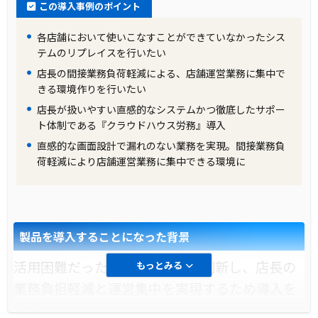
この導入事例のポイント
各店舗において使いこなすことができていなかったシス
テムのリプレイスを行いたい
店長の間接業務負荷軽減による、店舗運営業務に集中で
きる環境作りを行いたい
店長が扱いやすい直感的なシステムかつ徹底したサポー
ト体制である『クラウドハウス労務』導入
直感的な画面設計で漏れのない業務を実現。間接業務負
荷軽減により店舗運営業務に集中できる環境に
製品を導入することになった背景
活用困難だった既存システムを刷新し、店長の
もっとみる
業務負担軽減と運営集中を実現するため導入を
決定。