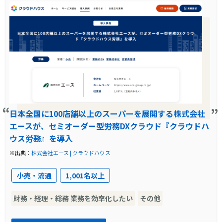
導入前に企業が抱えていた課題
属人化や手作業によるミス、紙やメールの煩雑
な運用が残り、業務の一元管理と効率化が困難
だった。
導入前の課題に対する解決策
柔軟なカスタマイズと条件分岐設定により、多
様な手続きを統一化し、スモールスタートでの
日本全国に100店舗以上のスーパーを展開する株式会社
エースが、セミオーダー型労務DXクラウド『クラウドハ
導入を実現。
ウス労務』を導入
製品の導入により改善した業務
※出典：
株式会社エース | クラウドハウス
入社・契約更新手続きの属人性や誤りが減少。
小売・流通
1,001名以上
提出先も統一され、業務引継ぎや情報回収も円
財務・経理・総務 業務を効率化したい
その他
滑に。