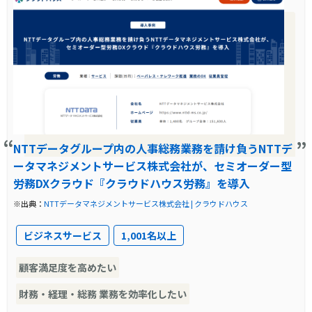
紙ベースの手続き運用やLINE利用による業務負
荷、コンプライアンス上のリスクが顕在化して
いた。
導入前の課題に対する解決策
伴走支援付きのセミオーダー型システムで、各
業務に合った柔軟なワークフロー設計を可能に
NTTデータグループ内の人事総務業務を請け負うNTTデ
ータマネジメントサービス株式会社が、セミオーダー型
した。
労務DXクラウド『クラウドハウス労務』を導入
製品の導入により改善した業務
※出典：
NTTデータマネジメントサービス株式会社 | クラウドハウス
入社・退社手続きや身上変更を含む全社的なワ
ビジネスサービス
1,001名以上
ークフローを統合し、業務のペーパーレス化を
顧客満足度を高めたい
実現。
財務・経理・総務 業務を効率化したい