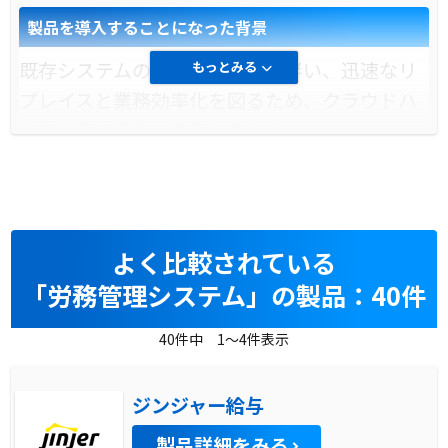
製品を導入することになった背景
既存システムのサービス終了に伴い、迅速なリ
もっとみる
プレイスと業務効率化を図るため、クラウドハ
ウス労務の導入を決定しました。
導入前に企業が抱えていた課題
雇用形態や職種ごとに異なる入社手続きが煩雑
で、本社人事の負荷が大きく、業務効率化が求
よく比較されている
められていました。
「労務管理システム」の製品：40件
導入前の課題に対する解決策
40件中 1～4件表示
クラウドハウス労務の柔軟な業務設計により、
ジンジャー給与
雇用形態や職種に応じた手続きを自動化し、業
務負荷を軽減しました。
製品詳細をみる