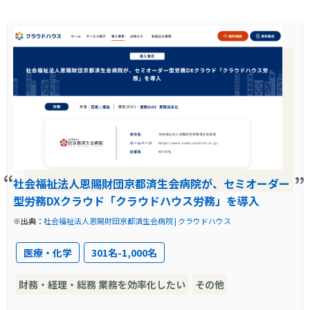
導入前に企業が抱えていた課題
店舗任せの人事業務で紙運用が煩雑化。システ
ムの操作も難しく、業務効率に課題があった。
導入前の課題に対する解決策
直感的操作が可能なシステムにより、店長主導
でも手続きを正確に遂行できる仕組みを構築。
社会福祉法人恩賜財団京都済生会病院が、セミオーダー
製品の導入により改善した業務
型労務DXクラウド「クラウドハウス労務」を導入
※出典：
社会福祉法人恩賜財団京都済生会病院 | クラウドハウス
入社手続きなどの間接業務が効率化され、店長
が本来業務である店舗運営に集中できる体制を
医療・化学
301名-1,000名
整備。
財務・経理・総務 業務を効率化したい
その他