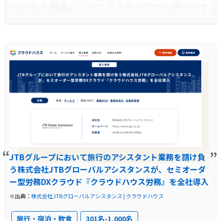
とDX化を推進し、シニアスタッフでも使いやす
いシステムが必要となった。
導入前に企業が抱えていた課題
紙の書類による煩雑な手続きや保管、進捗の不
透明さが業務効率を低下させ、テレワークの導
入も困難だった。
導入前の課題に対する解決策
『クラウドハウス労務』を導入し、ペーパーレ
JTBグループにおいて旅行のアシスタント業務を請け負
ス化と業務プロセスのデジタル化を進め、業務
う株式会社JTBグローバルアシスタンスが、セミオーダ
効率と可視化を実現。
ー型労務DXクラウド『クラウドハウス労務』を全社導入
※出典：
株式会社JTBグローバルアシスタンス | クラウドハウス
製品の導入により改善した業務
書類枚数と郵送コストの削減、テレワークの実
旅行・宿泊・飲食
301名-1,000名