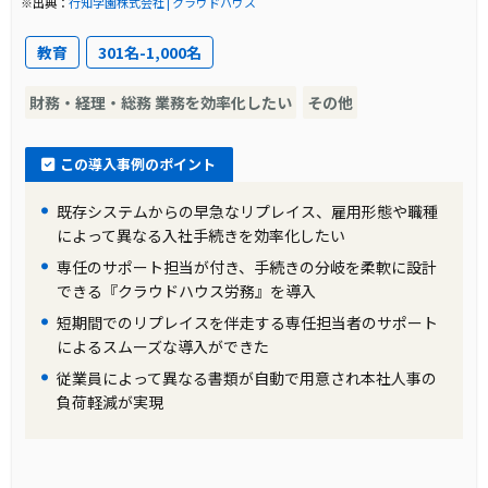
手続きの自動化、契約更新のアラート通知、委
※出典：
行知学園株式会社 | クラウドハウス
託先とのリアルタイム情報共有により業務効率
教育
301名-1,000名
が向上した。
財務・経理・総務 業務を効率化したい
その他
この導入事例のポイント
既存システムからの早急なリプレイス、雇用形態や職種
によって異なる入社手続きを効率化したい
専任のサポート担当が付き、手続きの分岐を柔軟に設計
できる『クラウドハウス労務』を導入
短期間でのリプレイスを伴走する専任担当者のサポート
によるスムーズな導入ができた
従業員によって異なる書類が自動で用意され本社人事の
負荷軽減が実現