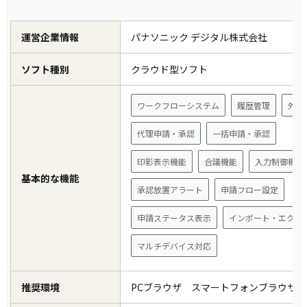
運営企業情報
パナソニック デジタル株式会社
ソフト種別
クラウド型ソフト
ワークフローシステム
履歴管理
外部
代理申請・承認
一括申請・承認
印影表示機能
合議機能
入力制御機能
基本的な機能
承認放置アラート
申請フロー設定
申請ステータス表示
インポート・エクス
マルチデバイス対応
推奨環境
PCブラウザ スマートフォンブラウザ