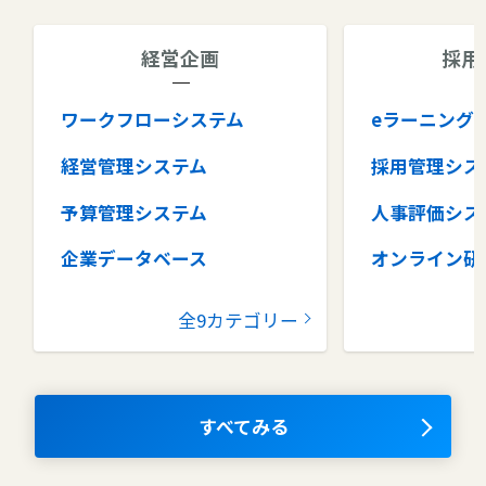
経営企画
採用
ワークフローシステム
eラーニング
経営管理システム
採用管理シス
予算管理システム
人事評価シス
企業データベース
オンライン研
グループウェア
健康管理シス
全9カテゴリー
コラボレーションツール
タレントマネ
ム
ナレッジマネジメントツール
OKRツール
すべてみる
AIツール
離職防止ツー