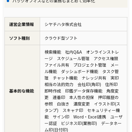
バックオフィスなどの業務もまとめて効率化
運営企業情報
シヤチハタ株式会社
ソフト種別
クラウド型ソフト
検索機能 社内Q&A オンラインストレ
ージ スケジュール管理 アクセス権限
ファイル共有 プロジェクト管理 メー
ル機能 ダッシュボード機能 タスク管
理 チャット機能 ナレッジ共有 実印
相当の法的効力 会社印(角印) 住所印
基本的な機能
即時作成 印鑑データ保存機能 角度変
更 連番印 本人性の担保 押印履歴の
参照 白抜き 濃度変更 イラスト印(ス
タンプ) スキャナ印 セキュリティー機
能 サイン印 Word・Excel連携 ユーザ
ー認証 ビジネス印(業務印) データネー
ム印(日付印)