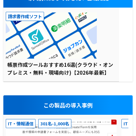
請求書作成ソフト
帳票作成ツールおすすめ16選(クラウド・オン
プレミス・無料・現場向け)【2026年最新】
この製品の導入事例
IT・情報通信
301名-1,000名
IT・