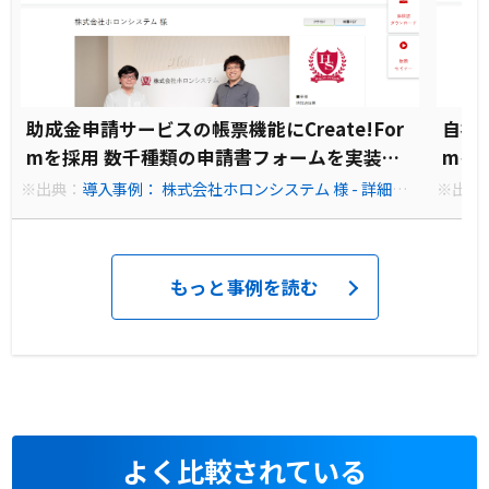
助成金申請サービスの帳票機能にCreate!For
自社ソ
mを採用 数千種類の申請書フォームを実装
mを
し、顧客ニーズにも対応
化を
※出典：
導入事例： 株式会社ホロンシステム 様 - 詳細｜
※出典
帳票ツールのCreate!Form
細｜帳票
もっと事例を読む
よく比較されている