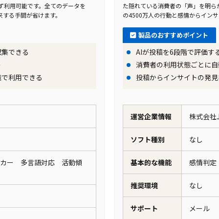
ず利用可能です。全てのデータを
た隠れている消費者の「声」を明ら
き来する手間が省けます。
の4500万人の行動と感情からイン
製品のおすすめポイント
収集できる
AIが投稿を6段階で評価
う
消費者の利用状態ごとに自
織で利用できる
投稿からインサイトの発見
運営企業情報
株式会社
ソフト種別
なし
カー 多言語対応 活動傾
基本的な機能
感情判
推奨環境
なし
サポート
メール