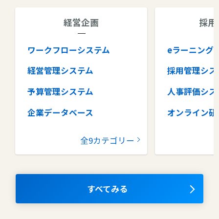
経営企画
採用
ワークフローシステム
eラーニング
経営管理システム
採用管理シス
予算管理システム
人事評価シス
企業データベース
オンライン研
グループウェア
健康管理シス
全9カテゴリー
コラボレーションツール
タレントマネ
ム
ナレッジマネジメントツール
OKRツール
すべてみる
AIツール
離職防止ツー
エンタープライズサーチ