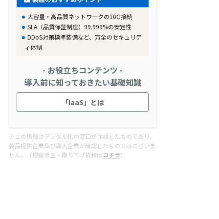
大容量・高品質ネットワークの10G接続
SLA（品質保証制度）99.999%の安定性
DDoS対策標準装備など、万全のセキュリテ
ィ体制
- お役立ちコンテンツ -
導入前に知っておきたい基礎知識
「IaaS」とは
※この情報はデジタル化の窓口が作成したものであり、
製品提供企業及び導入企業が確認したものではございま
せん。（掲載修正・取り下げ依頼は
コチラ
）