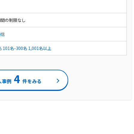
期間の制限なし
通信
名
101名-300名
1,001名以上
4
入事例
件をみる