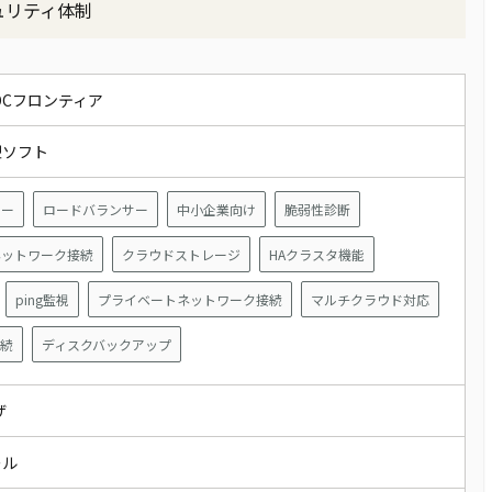
ュリティ体制
DCフロンティア
型ソフト
カー
ロードバランサー
中小企業向け
脆弱性診断
ネットワーク接続
クラウドストレージ
HAクラスタ機能
ping監視
プライベートネットワーク接続
マルチクラウド対応
接続
ディスクバックアップ
ウザ
ール