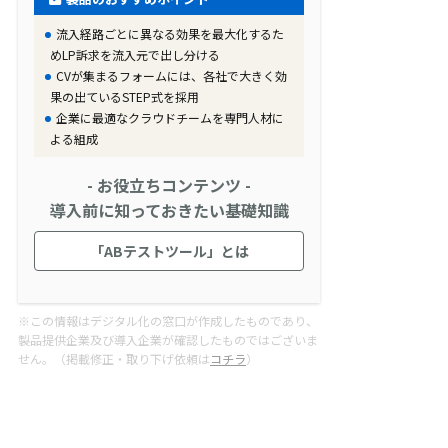
流入経路ごとに異なる効果を最大化するた
めLP訴求を流入元で出し分ける
CVが集まるフォームには、各社で大きく効
果の出ているSTEP式を採用
企業に最適なクラウドチームを専門人材に
よる組成
- お役立ちコンテンツ -
導入前に知っておきたい基礎知識
「ABテストツール」とは
※この情報はデジタル化の窓口が作成したものであり、
製品提供企業及び導入企業が確認したものではございま
せん。（掲載修正・取り下げ依頼は
コチラ
）