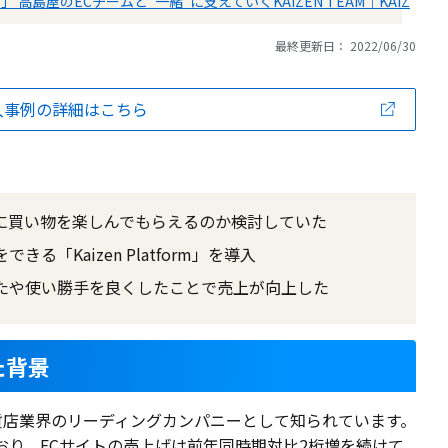
高島屋のECチームと“一緒”に支えていくKAIZEN TEAM｜KAIZ
最終更新日： 2022/06/30
入事例の詳細はこちら
に買い物を楽しんでもらえるのか検討していた
る「Kaizen Platform」を導入
たや使い勝手を良くしたことで売上が向上した
た背景
貨店業界のリーディングカンパニーとして知られています。
おり、ECサイトの売上げは前年同時期対比2桁増を続けて