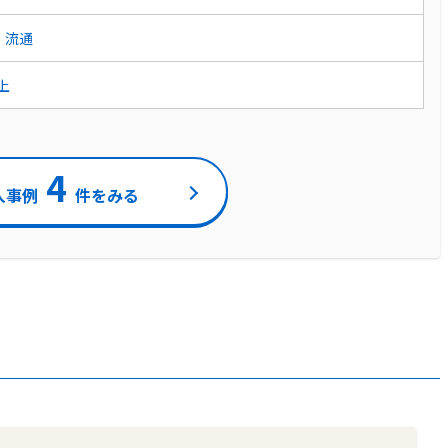
・流通
以上
4
入事例
件をみる