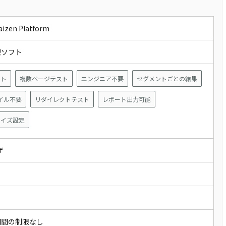
zen Platform
型ソフト
スト
複数ページテスト
エンジニア不要
セグメントごとの結果
ァイル不要
リダイレクトテスト
レポート出力可能
ライズ設定
ウザ
期間の制限なし