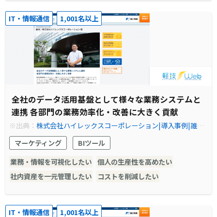
IT・情報通信
1,001名以上
全社のデータ活用基盤として様々な業務システムと
連携 各部門の業務効率化・改善に大きく貢献
※出典：
株式会社ハイレックスコーポレーション|導入事例|誰で
も使えるＢIツール軽技Web
マーケティング
BIツール
業務・情報を可視化したい
個人の生産性を高めたい
社内資産を一元管理したい
コストを削減したい
IT・情報通信
1,001名以上