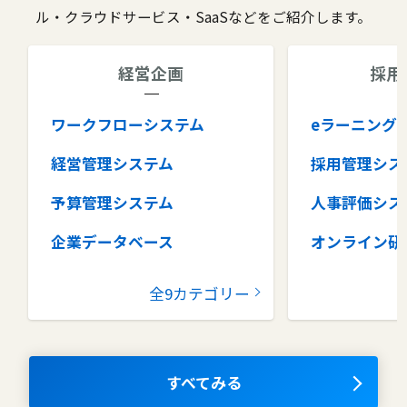
ル・クラウドサービス・SaaSなどをご紹介します。
経営企画
採用
ワークフローシステム
eラーニング
経営管理システム
採用管理シス
予算管理システム
人事評価シス
企業データベース
オンライン研
グループウェア
健康管理シス
全9カテゴリー
コラボレーションツール
タレントマネ
ム
ナレッジマネジメントツール
OKRツール
すべてみる
AIツール