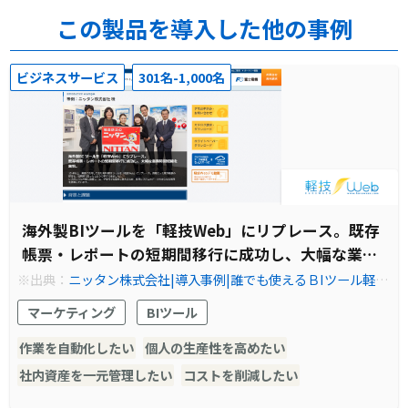
この製品を導入した他の事例
ビジネスサービス
301名-1,000名
海外製BIツールを「軽技Web」にリプレース。既存
帳票・レポートの短期間移行に成功し、大幅な業務
時間短縮を実現。
※出典：
ニッタン株式会社|導入事例|誰でも使えるＢIツール軽技
Web
マーケティング
BIツール
作業を自動化したい
個人の生産性を高めたい
社内資産を一元管理したい
コストを削減したい