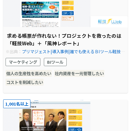
求める帳票が作れない！プロジェクトを救ったのは
「軽技Web」＋「風神レポート」
※出典：
プリマジェスト|導入事例|誰でも使えるＢIツール軽技W
eb
マーケティング
BIツール
個人の生産性を高めたい
社内資産を一元管理したい
コストを削減したい
1,001名以上