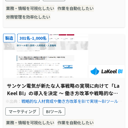
業務・情報を可視化したい
作業を自動化したい
労務管理を効率化したい
製造
301名-1,000名
サンケン電気が新たな人事戦略の実現に向けて「La
Keel BI」の導入を決定 ～ 働き方改革や戦略的な人
材育成を目指す ～
※出典：
戦略的な人材育成や働き方改革をBIで実現～BIツール導
入事例 | セルフサービスBI－LaKeel BI
マーケティング
BIツール
業務・情報を可視化したい
作業を自動化したい