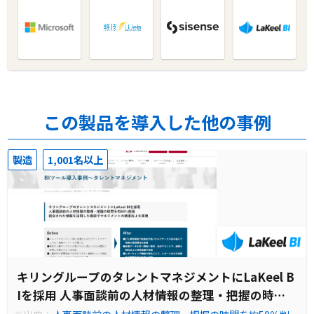
この製品を導入した他の事例
製造
1,001名以上
キリングループのタレントマネジメントにLaKeel B
Iを採用 人事面談前の人材情報の整理・把握の時間
を約50％削減 統合された情報を活用した面談でマネ