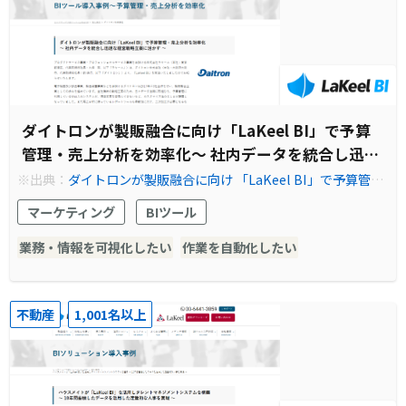
ダイトロンが製販融合に向け「LaKeel BI」で予算
管理・売上分析を効率化～ 社内データを統合し迅速
な経営戦略立案に活かす ～
※出典：
ダイトロンが製販融合に向け 「LaKeel BI」で予算管
理・売上分析を効率化 ～ 社内データを統合し迅速な経営戦略立
マーケティング
BIツール
案に活かす ～｜セルフサービスBI－LaKeel BI
業務・情報を可視化したい
作業を自動化したい
不動産
1,001名以上