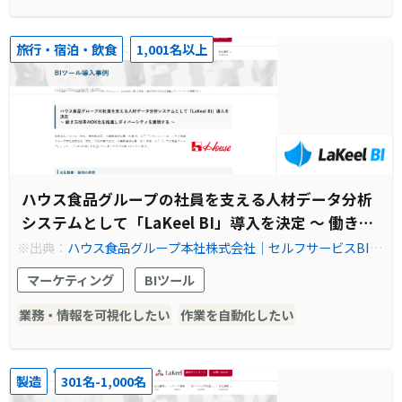
旅行・宿泊・飲食
1,001名以上
ハウス食品グループの社員を支える人材データ分析
システムとして「LaKeel BI」導入を決定 ～ 働き方
改革のDX化を推進しダイバーシティを実現する ～
※出典：
ハウス食品グループ本社株式会社｜セルフサービスBI－
LaKeel BI
マーケティング
BIツール
業務・情報を可視化したい
作業を自動化したい
製造
301名-1,000名