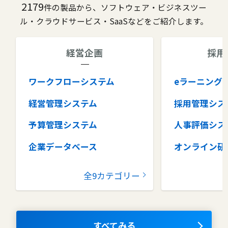
2179
件の製品から、ソフトウェア・ビジネスツー
ル・クラウドサービス・SaaSなどをご紹介します。
経営企画
採用
ワークフローシステム
eラーニング
経営管理システム
採用管理シス
予算管理システム
人事評価シス
企業データベース
オンライン研
グループウェア
健康管理シス
全9カテゴリー
コラボレーションツール
タレントマネ
ム
ナレッジマネジメントツール
OKRツール
すべてみる