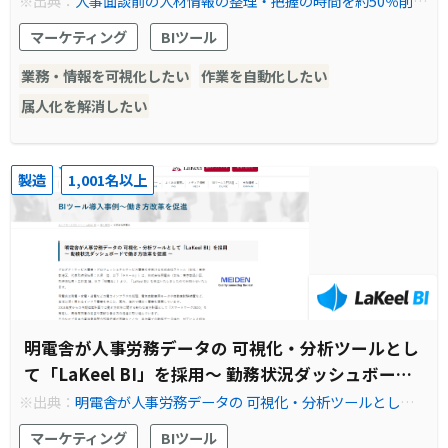
※出典：
人事面談前の人材情報の整理・把握の時間を約50％削減
統合された情報を活用した面談でマネジメントの精度向上を実現
ジメントの精度向上を実現
マーケティング
BIツール
｜セルフサービスBI－LaKeel BI
業務・情報を可視化したい
作業を自動化したい
属人化を解消したい
製造
1,001名以上
明電舎が人事労務データの 可視化・分析ツールとし
て「LaKeel BI」を採用～ 勤務状況ダッシュボード
で働き方改革を促進 ～
※出典：
明電舎が人事労務データの 可視化・分析ツールとして
「LaKeel BI」を採用 ～ 勤務状況ダッシュボードで働き方改革を
マーケティング
BIツール
促進 ～｜セルフサービスBI－LaKeel BI