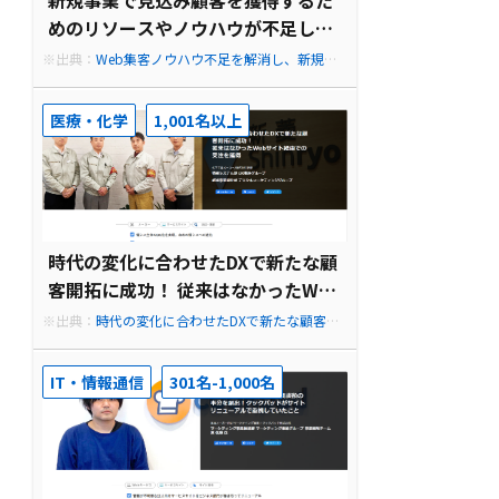
新規事業で見込み顧客を獲得するた
めのリソースやノウハウが不足して
いた
※出典：
Web集客ノウハウ不足を解消し、新規事
業における見込み顧客の獲得につなげる！キリン
ビバレッジ担当者インタビュー
医療・化学
1,001名以上
時代の変化に合わせたDXで新たな顧
客開拓に成功！ 従来はなかったWeb
サイト経由での受注を獲得
※出典：
時代の変化に合わせたDXで新たな顧客開
拓に成功！従来はなかったWebサイト経由での受
注を獲得
IT・情報通信
301名-1,000名