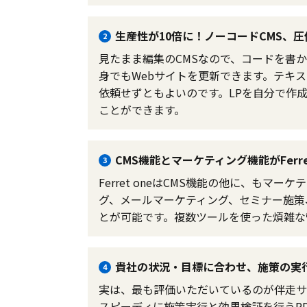
生産性が10倍に！ノーコードCMS、
2
見たまま編集のCMSなので、コードを書
身でもWebサイトを更新できます。テキ
依頼せずともよいのです。LPを自分で作
ことができます。
CMS機能とマーケティング機能がFerre
3
Ferret oneはCMS機能の他に、も
グ、メールマーケティング、セミナー施策、ホ
とが可能です。複数ツールを使った煩雑な
貴社の状況・目標に合わせ、施策の実
4
実は、最も評価いただいているのが伴走サ
スピーディに施策実行と効果検証を行うP