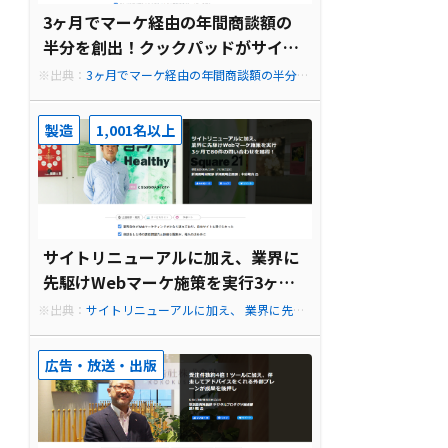
3ヶ月でマーケ経由の年間商談額の
半分を創出！クックパッドがサイト
リニューアルで重視していたこと
※出典：
3ヶ月でマーケ経由の年間商談額の半分を
創出！クックパッドがサイトリニューアルで重視
していたこと
製造
1,001名以上
サイトリニューアルに加え、業界に
先駆けWebマーケ施策を実行3ヶ月
で80件の問い合わせを獲得！
※出典：
サイトリニューアルに加え、 業界に先駆
けWebマーケ施策を実行 3ヶ月で80件の問い合わ
せを獲得！
広告・放送・出版