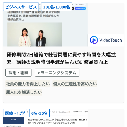
ビジネスサービス
301名-1,000名
研修期間2日短縮で練習問題に費やす時間を大幅拡
充。講師の説明時間半減が生んだ研修品質向上
採用・組織
eラーニングシステム
社員の能力を向上したい
個人の生産性を高めたい
属人化を解消したい
医療・化学
6名-20名