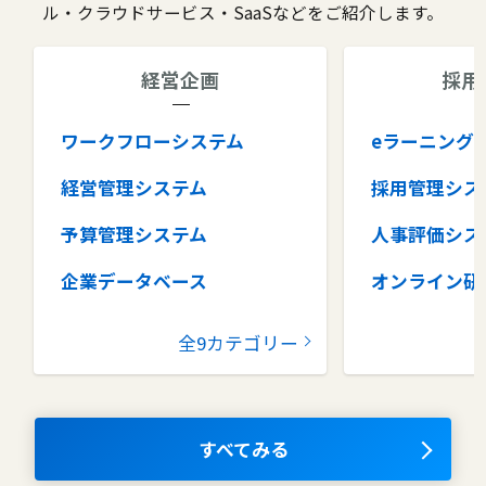
ル・クラウドサービス・SaaSなどをご紹介します。
経営企画
採用
ワークフローシステム
eラーニング
経営管理システム
採用管理シス
予算管理システム
人事評価シス
企業データベース
オンライン研
グループウェア
健康管理シス
全9カテゴリー
コラボレーションツール
タレントマネ
ム
ナレッジマネジメントツール
OKRツール
すべてみる
AIツール