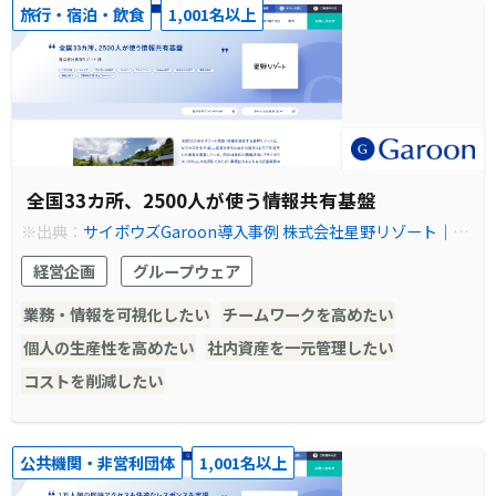
旅行・宿泊・飲食
1,001名以上
全国33カ所、2500人が使う情報共有基盤
※出典：
サイボウズGaroon導入事例 株式会社星野リゾート｜サ
イボウズ Garoon（ガルーン）
経営企画
グループウェア
業務・情報を可視化したい
チームワークを高めたい
個人の生産性を高めたい
社内資産を一元管理したい
コストを削減したい
公共機関・非営利団体
1,001名以上