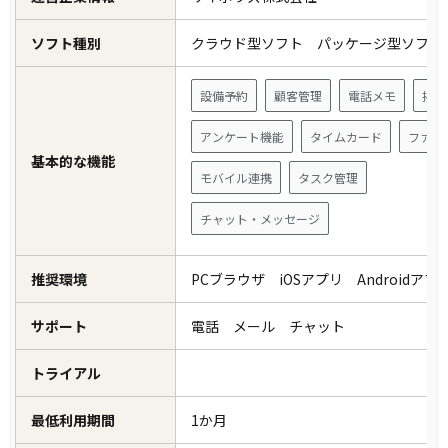
ソフト種別
クラウド型ソフト パッケージ型ソフ
設備予約
顧客管理
電話メモ
掲示
アンケート機能
タイムカード
ファイ
基本的な機能
モバイル連携
タスク管理
チャット・メッセージ
推奨環境
PCブラウザ iOSアプリ Androidア
サポート
電話 メール チャット
トライアル
最低利用期間
1か月