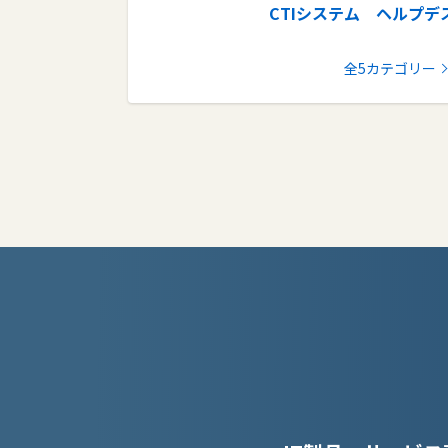
CTIシステム
ヘルプデ
ビジネスPC
IaaS
モバイ
全5カテゴリー
テレビ会議シス