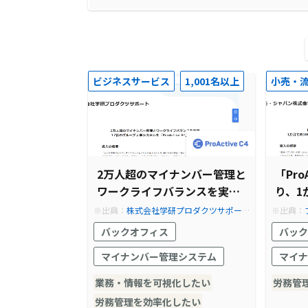
ビジネスサービス
1,001名以上
小売・
2万人超のマイナンバー管理と
「Pro
ワークライフバランスを実現
り、1
17社のグループ人事システム
効率化
※出典：
株式会社学研プロダクツサポー
※出典：
を「ProActive E²」で構築
を実現
ト | クラウドERP ProActive－SCSK
ウドERP P
バックオフィス
バック
マイナンバー管理システム
マイナ
業務・情報を可視化したい
労務管
労務管理を効率化したい