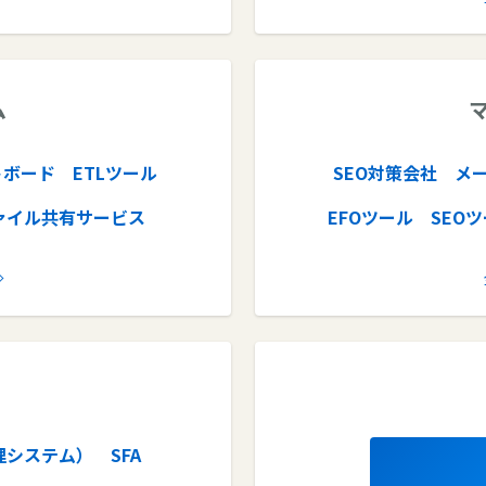
オフィスコンビニ
電子帳票システム
O2排出量管理システム
安否確認システ
ム
ツール
工数管理ツール
勤怠管理システム
ERP
テム
物流管理システム
会計ソ
トボード
ETLツール
SEO対策会社
メ
会議室予約システム
ァイル共有サービス
EFOツール
SEO
テム
美容室予約システム
ニングツール
cmpツール
テキストマイニングツー
プロジェクト管理ツール
ウドバックアップ
ABMツール
MAツール
シュレス決済
/CIM
仮想デスクトップ
Web接客ツール
L
Web会議システム
ャット
暗号化ソフト
理システム）
SFA
セキュリティソフト
VPN