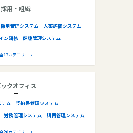
採用・組織
採用管理システム
人事評価システム
イン研修
健康管理システム
システム
OKRツール
離職防止ツール
全12カテゴリー
ツール
人材派遣管理システム
授業支援システム
バックオフィス
ステム
契約書管理システム
労務管理システム
購買管理システム
書作成ソフト
給与計算ソフト
BPaaS
全20カテゴリー