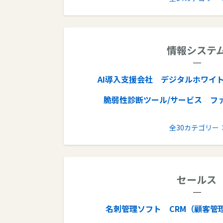
CADソフト
生産管理システム
業務可視化ツール
POSレジ
C
情報システ
SaaS管理ツール
リモートアクセス
座席管理システム
ピッキングシス
AI導入支援会社
デジタルホワイ
タスク管理ツール
予約システム
脆弱性診断ツール/サービス
フ
飲食店予約システム
治療院予約シス
IT資産管理ツール
ログ管理
クロー
全30カテゴリー
歯科予約システム
表計算ソフト
ネットワーク監視ツール
クラ
文字起こしソフト
キャッ
ファイアウォール
クラウドWAF
BIM
セールス
iPaaS
バックアップソフト
オンラインストレージ
ビジネスチ
名刺管理ソフト
CRM（顧客管
オフィスソフト
データ消去ソフト