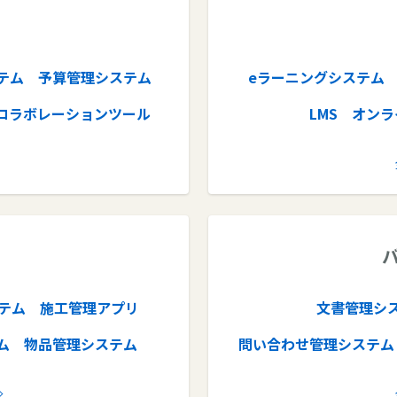
テム
予算管理システム
eラーニングシステム
コラボレーションツール
LMS
オンラ
ル
AIツール
タレントマネジメント
サーチ
リファラル採用
テム
施工管理アプリ
文書管理シ
ム
物品管理システム
問い合わせ管理システム
受発注システム
自動翻訳
販売管理システム
請求