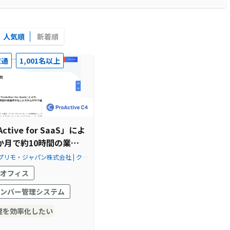
人気順
新着順
流通
1,001名以上
Active for SaaS」によ
か月で約10時間の業務
とシステムのTCO低減
プリモ・ジャパン株式会社 | クラ
roActive－SCSK
オフィス
ンバー管理システム
理を効率化したい