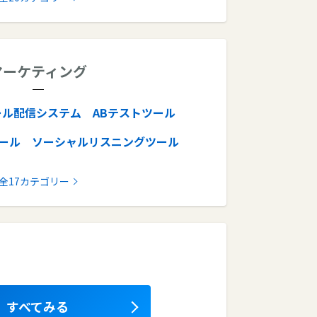
経費精算システム
RPAツール
ム
マイナンバー管理システム
マーケティング
電子印鑑ソフト
入退室管理システム
フト
電子契約サービス
ール配信システム
ABテストツール
ツール
ソーシャルリスニングツール
ル
SNS分析ツール
AIチャットボット
全17カテゴリー
ヒートマップツール
BIツール
CMS
INEマーケティング
動画編集ソフト
すべてみる