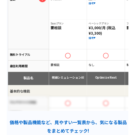
備考
Saasプラン
ベーシックプラン
プロ
要相談
¥3,000/月 (税込
要相
¥3,300)
備考
無料トライアル
要相談
なし
制限
最低利用期間
製品名
視線シミュレーションAI
Optimize Next
AP
基本的な機能
マルチデバイス対応
月額固定
価格や製品機能など、見やすい一覧表から、気になる製品
リダイレクトテスト
をまとめてチェック!