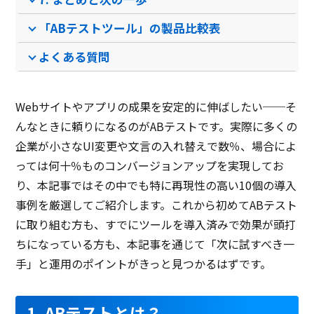
「ABテストツール」の製品比較表
PCブラウザ
スマートフォ
PCブラウザ
スマートフォ
PCブ
推奨環境
ンブラウザ
ンブラウザ
よくある質問
電話 /
メール /
チャット
電話 /
メール /
チャット
電話 /
サポート
/
/
/
Webサイトやアプリの成果を安定的に伸ばしたい──そ
んなときに頼りになるのがABテストです。実際に多くの
企業が小さなUI変更や文言の入れ替えで数％、場合によ
っては何十％ものコンバージョンアップを実現してお
り、本記事ではその中でも特に再現性の高い10個の導入
事例を厳選してご紹介します。これから初めてABテスト
に取り組む方も、すでにツールを導入済みで効果が頭打
ちになっている方も、本記事を通じて「次に試すべき一
手」と運用のポイントがきっと見つかるはずです。
1. ABテストとは？