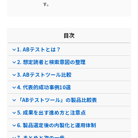
マルチユーザー対応
す。
エディター機能
ヒートマップ分析
目次
有意差検定
1. ABテストとは？
外部ツールとの連携
2. 想定読者と検索意図の整理
製品名
視線シミュレーションAI
Optimize Next
AP
3. ABテストツール比較
サービス資料
4. 代表的成功事例10選
無料ダウンロード
「ABテストツール」の製品比較表
5. 成果を出す進め方と注意点
6. 製品選定後の内製化と運用体制
クラウド型ソフト
クラウド型ソフト
クラ
ソフト種別
7. まとめと次の一歩