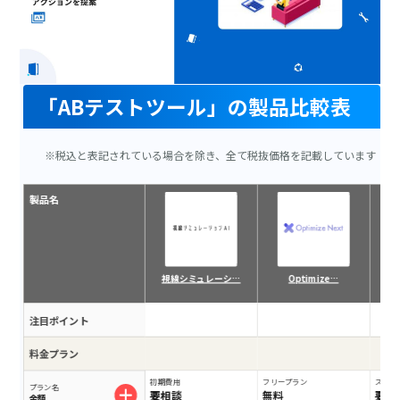
「ABテストツール」の製品比較表
※税込と表記されている場合を除き、全て税抜価格を記載しています
製品名
視線シミュレーシ…
Optimize…
注目ポイント
料金プラン
初期費用
フリープラン
スタン
プラン名
要相談
無料
要相
金額