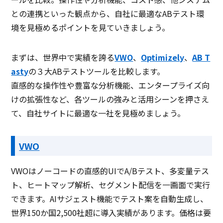
との連携といった観点から、自社に最適なABテスト環
境を見極めるポイントを見ていきましょう。
まずは、世界中で実績を誇る
VWO
、
Optimizely
、
AB T
asty
の３大ABテストツールを比較します。
直感的な操作性や豊富な分析機能、エンタープライズ向
けの拡張性など、各ツールの強みと活用シーンを押さえ
て、自社サイトに最適な一社を見極めましょう。
VWO
VWOはノーコードの直感的UIでA/Bテスト、多変量テス
ト、ヒートマップ解析、セグメント配信を一画面で実行
できます。AIサジェスト機能でテスト案を自動生成し、
世界150か国2,500社超に導入実績があります。価格は要