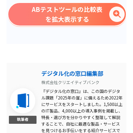
複数ページテスト
ABテストツールの比較表
HTMLファイル不要
を拡大表示する
レポート出力可能
テストの自動最適化
無料ソフト
セグメントごとの結果
エンジニア不要
デジタル化の窓口編集部
パーソナライズ設定
株式会社クリエイティブバンク
『デジタル化の窓口』は、この国のデジタ
従量課金
ル課題「2025年の崖」に備えるため2022年
コンテンツブロックのテス
にサービスをスタートしました。1,500以上
ト
のIT製品、4,000以上の導入事例を掲載し、
EFO機能
特長・選び方を分かりやすく整理して解説
執筆者
することで、自社に最適な製品・サービス
多変量テスト
を見つけるお手伝いをする紹介サービスで