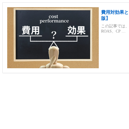
費用対効果と
版】
この記事では
ROAS、CP …