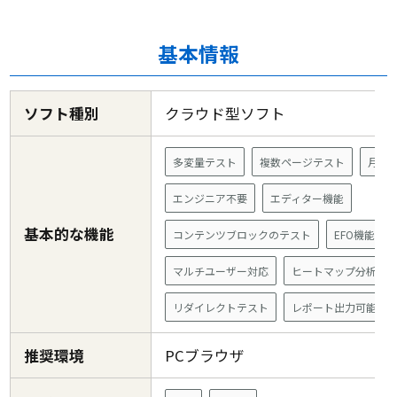
基本情報
ソフト種別
クラウド型ソフト
多変量テスト
複数ページテスト
月額
エンジニア不要
エディター機能
基本的な機能
コンテンツブロックのテスト
EFO機能
マルチユーザー対応
ヒートマップ分析
リダイレクトテスト
レポート出力可能
推奨環境
PCブラウザ