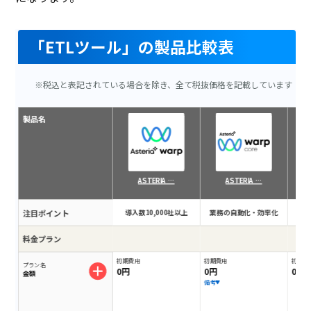
「ETLツール」の製品比較表
※税込と表記されている場合を除き、全て税抜価格を記載しています
製品名
ASTERIA …
ASTERIA …
注目ポイント
導入数10,000社以上
業務の自動化・効率化
ki
料金プラン
初期費用
初期費用
初期費
プラン名
0円
0円
0円
金額
備考