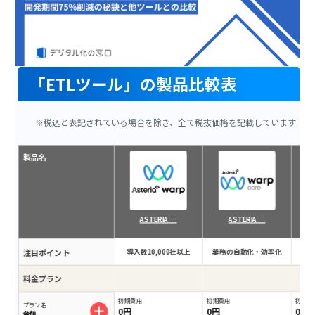
「ETLツール」の製品比較表
※税込と表記されている場合を除き、全て税抜価格を記載しています
製品名
ASTERIA …
ASTERIA …
注目ポイント
導入数10,000社以上
業務の自動化・効率化
ki
料金プラン
初期費用
初期費用
初期費
プラン名
0円
0円
0円
金額