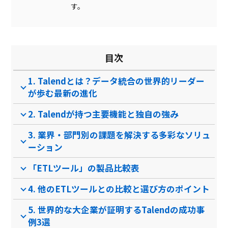
APIアップデート自動対応
す。
Git連携
ワークフロー実行履歴
目次
製品名
ASTERIA Warp (Stan…
ASTERIA Warp Core
Krew
1. Talendとは？データ統合の世界的リーダー
サービス資料
が歩む最新の進化
無料ダウンロード
2. Talendが持つ主要機能と独自の強み
3. 業界・部門別の課題を解決する多彩なソリュ
ーション
資料ダウンロード
資料ダウンロード
「ETLツール」の製品比較表
クラウド型ソフト オン
なし
クラ
ソフト種別
プレミス型ソフト
4. 他のETLツールとの比較と選び方のポイント
5. 世界的な大企業が証明するTalendの成功事
PCブラウザ
PCブラウザ
PCブ
推奨環境
プリ
例3選