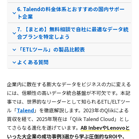
6. Talendの料金体系とおすすめの国内サポー
ト企業
電話 /
メール /
チャット
電話 /
メール /
チャット
電話 /
サポート
/
/
/
7. 【まとめ】無料相談で自社に最適なデータ統
合プランを特定しよう
「ETLツール」の製品比較表
よくある質問
企業内に散在する膨大なデータをビジネスの力に変える
には、信頼性の高いデータ統合基盤が不可欠です。本記
事では、世界的なリーダーとして知られるETL/ELTツー
ル「
Talend
」を徹底解説します。2023年のQlikによる
買収を経て、2025年現在は「Qlik Talend Cloud」とし
てさらなる進化を遂げています。
AB InbevやLenovoと
いった大企業の成功事例3選から学ぶ圧倒的なROIや、