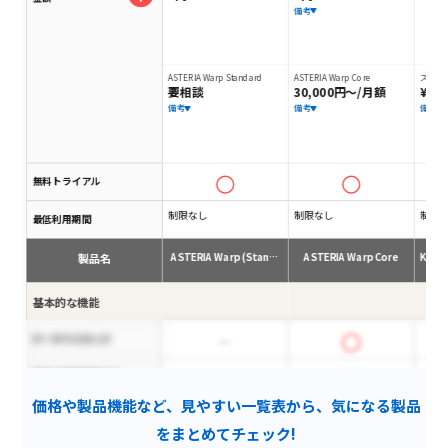
備考
ASTERIA Warp Standard
ASTERIA Warp Core
スケジ
要相談
30,000円～/月額
¥132
備考
備考
備考
無料トライアル
制限なし
制限なし
制限
最低利用期間
製品名
ASTERIA Warp (Stan…
ASTERIA Warp Core
Krew
基本的な機能
データマスキング
受発注処理業務対応
価格や製品機能など、見やすい一覧表から、気になる製品
フォーマット変換
をまとめてチェック!