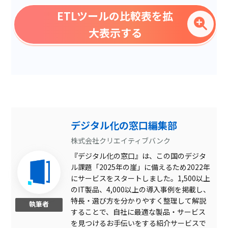
グループ化
ETLツールの比較表を拡
文字形式変換
大表示する
文字整形
連携テンプレート
スケジュール実行
プログラミングによる独自
実装可
データ暗号化
デジタル化の窓口編集部
データマッピング
株式会社クリエイティブバンク
『デジタル化の窓口』は、この国のデジタ
ノーコード運用可
ル課題「2025年の崖」に備えるため2022年
一定間隔起動
にサービスをスタートしました。1,500以上
のIT製品、4,000以上の導入事例を掲載し、
国内メーカー
特長・選び方を分かりやすく整理して解説
執筆者
することで、自社に最適な製品・サービス
オープンソースコミュニテ
ィ
を見つけるお手伝いをする紹介サービスで