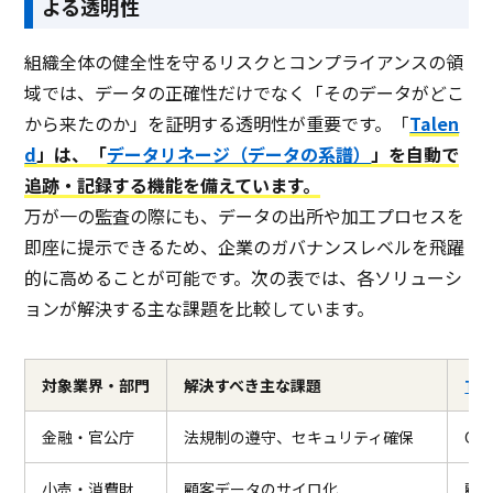
よる透明性
組織全体の健全性を守るリスクとコンプライアンスの領
域では、データの正確性だけでなく「そのデータがどこ
から来たのか」を証明する透明性が重要です。「
Talen
d
」は、「
データリネージ（データの系譜）
」を自動で
追跡・記録する機能を備えています。
万が一の監査の際にも、データの出所や加工プロセスを
即座に提示できるため、企業のガバナンスレベルを飛躍
的に高めることが可能です。次の表では、各ソリューシ
ョンが解決する主な課題を比較しています。
対象業界・部門
解決すべき主な課題
Tal
金融・官公庁
法規制の遵守、セキュリティ確保
G
小売・消費財
顧客データのサイロ化
顧客