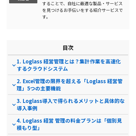
することで、自社に最適な製品・サービス
専門用語の解説動画あり
を見つけるお手伝いをする紹介サービスで
Excelライク仕様
す。
マルチデバイス対応
オフィスソフト連携
目次
シート間連携
1. Loglass 経営管理とは？集計作業を高速化
オートメーション機能
するクラウドシステム
製品名
kpiee（ケイピー）
AVANT Cruise（アバン
トク…
2. Excel管理の限界を超える「Loglass 経営管
サービス資料
理」5つの主要機能
無料ダウンロード
3. Loglass導入で得られるメリットと具体的な
導入事例
4. Loglass 経営 管理の料金プランは「個別見
資料ダウンロード
資料ダウンロード
積もり型」