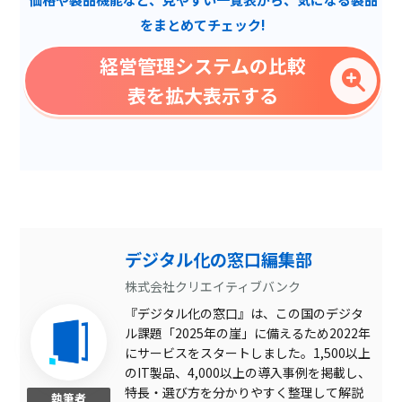
タイムマシン機能
をまとめてチェック!
差異分析機能
経営管理システムの比較
高速オンメモリ集計
表を拡大表示する
ファイル自動配布
集約レベル入力
予実突合
人材データ活用
マトリクス分析
デジタル化の窓口編集部
サプライチェーン管理
株式会社クリエイティブバンク
『デジタル化の窓口』は、この国のデジタ
通貨設定
ル課題「2025年の崖」に備えるため2022年
ダッシュボード機能
にサービスをスタートしました。1,500以上
のIT製品、4,000以上の導入事例を掲載し、
相殺消去
特長・選び方を分かりやすく整理して解説
執筆者