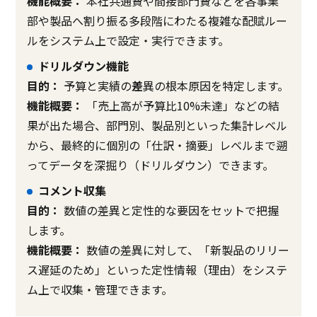
機能概要：
本社共通費や間接部門費などを各事業
部や製品へ割り振る多段階にわたる複雑な配賦ルー
ルをシステム上で設定・実行できます。
ドリルダウン機能
目的：
予算と実績の
差
異の根本原因を特定します。
機能概要：
「売上高が予算比10%未達」などの結
果が出た場合、部門別、製品別といった集計レベル
から、最終的に個別の「仕訳・摘要」レベルまで遡
ってデータを深掘り（ドリルダウン）できます。
コメント収集
目的：
数値の差異と定性的な要因をセットで把握
します。
機能概要：
数値の差異に対して、「新製品のリリー
ス遅延のため」といった定性情報（理由）をシステ
ム上で収集・管理できます。