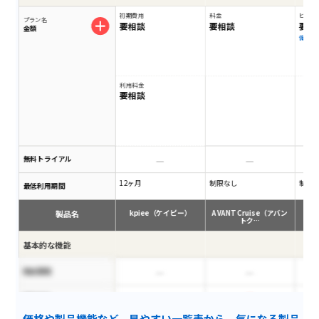
初期費用
料金
ビジネスプ
プラン名
要相談
要相談
要相
金額
備考
利用料金
要相談
無料トライアル
12ヶ月
制限なし
制限
最低利用期間
製品名
kpiee（ケイピー）
AVANT Cruise（アバン
トク…
基本的な機能
現金管理
連結会計
価格や製品機能など、見やすい一覧表から、気になる製品