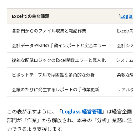
Excelでの主な課題
「
Loglas
各部門からのファイル収集と転記作業
Excel/
会計データやKPIの手動インポートと突合エラー
会計システ
複雑な配賦ロジックのExcel関数エラーと属人化
システム化
ピボットテーブルでは困難な多角的な分析
柔軟な管理
会議のたびに発生するレポートの手作業更新
リアルタイ
この表が示すように、「
Loglass 経営管理
」は経営企画
部門が「作業」から解放され、本来の「分析」業務に注
力できるよう支援します。