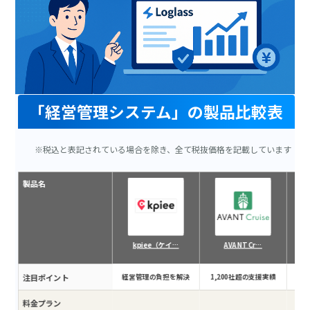
「経営管理システム」の製品比較表
※税込と表記されている場合を除き、全て税抜価格を記載しています
製品名
kpiee（ケイ…
AVANT Cr…
注目ポイント
経営管理の負担を解決
1,200社超の支援実績
脱
料金プラン