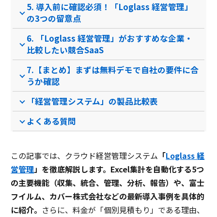
クラウド型ソフト
クラウド型ソフト
クラ
ソフト種別
5. 導入前に確認必須！「Loglass 経営管理」
の3つの留意点
6. 「Loglass 経営管理」がおすすめな企業・
PCブラウザ
スマートフォ
PCブラウザ
PCブ
推奨環境
比較したい競合SaaS
ンブラウザ
7.【まとめ】まずは無料デモで自社の要件に合
うか確認
電話 /
メール /
チャット
電話 /
メール /
チャット
電話 /
サポート
/
/
/
「経営管理システム」の製品比較表
よくある質問
この記事では、クラウド経営管理システム
「
Loglass 経
営管理
」を徹底解説します。Excel集計を自動化する5つ
の主要機能（収集、統合、管理、分析、報告）や、富士
フイルム、カバー株式会社などの最新導入事例を具体的
に紹介。
さらに、料金が「個別見積もり」である理由、