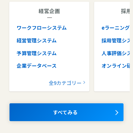
経営企画
採用
ワークフローシステム
eラーニング
経営管理システム
採用管理シス
予算管理システム
人事評価シス
企業データベース
オンライン研
グループウェア
健康管理シス
全9カテゴリー
コラボレーションツール
タレントマネ
ム
ナレッジマネジメントツール
OKRツール
すべてみる
AIツール
離職防止ツー
エンタープライズサーチ