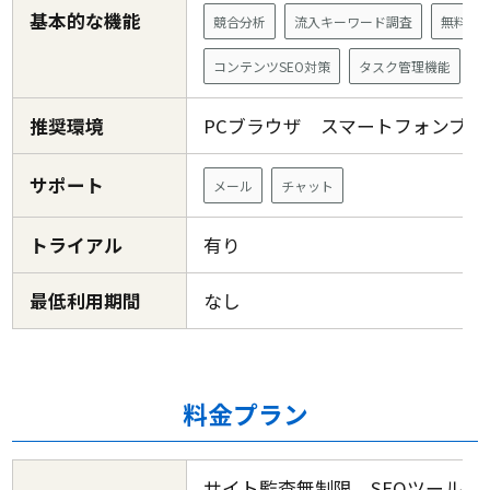
基本的な機能
競合分析
流入キーワード調査
無料版
コンテンツSEO対策
タスク管理機能
推奨環境
PCブラウザ スマートフォンブ
サポート
メール
チャット
トライアル
有り
最低利用期間
なし
料金プラン
サイト監査無制限、SEOツールボ