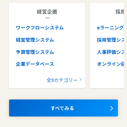
経営企画
採用
ワークフローシステム
eラーニング
経営管理システム
採用管理シス
予算管理システム
人事評価シス
企業データベース
オンライン研
グループウェア
健康管理シス
全9カテゴリー
コラボレーションツール
タレントマネ
ム
ナレッジマネジメントツール
OKRツール
すべてみる
AIツール
離職防止ツー
エンタープライズサーチ