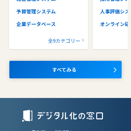
予算管理システム
人事評価シス
企業データベース
オンライン研
グループウェア
健康管理シス
全9カテゴリー
コラボレーションツール
タレントマネ
ム
ナレッジマネジメントツール
OKRツール
すべてみる
AIツール
離職防止ツー
エンタープライズサーチ
リファラル採
人材派遣管理
授業支援シス