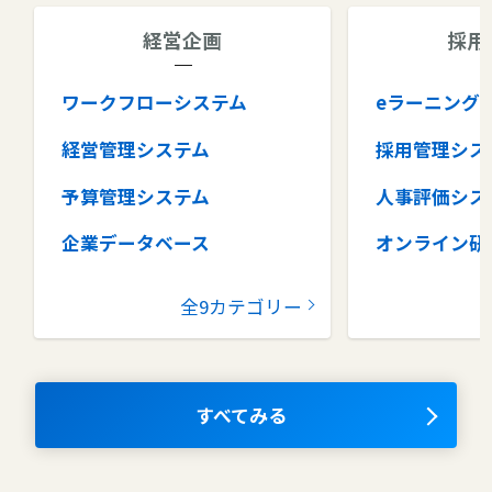
経営企画
採用
ワークフローシステム
eラーニング
経営管理システム
採用管理シス
予算管理システム
人事評価シス
企業データベース
オンライン研
グループウェア
健康管理シス
全9カテゴリー
コラボレーションツール
タレントマネ
ム
ナレッジマネジメントツール
OKRツール
すべてみる
AIツール
離職防止ツー
エンタープライズサーチ