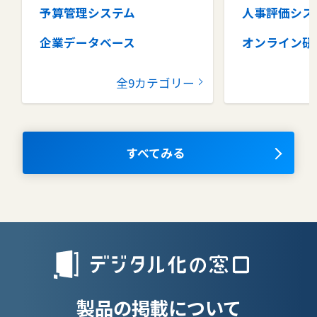
予算管理システム
人事評価シス
企業データベース
オンライン研
グループウェア
健康管理シス
全9カテゴリー
コラボレーションツール
タレントマネ
ム
ナレッジマネジメントツール
OKRツール
すべてみる
AIツール
離職防止ツー
エンタープライズサーチ
リファラル採
人材派遣管理
授業支援シス
製品の掲載について