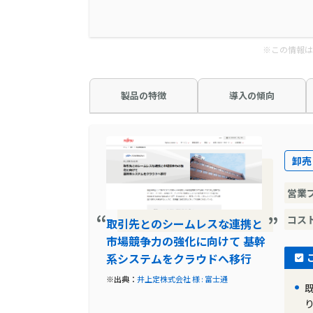
※この情報は
製品の特徴
導入の傾向
卸売
営業
コス
取引先とのシームレスな連携と
市場競争力の強化に向けて 基幹
系システムをクラウドへ移行
※出典：
井上定株式会社 様 : 富士通