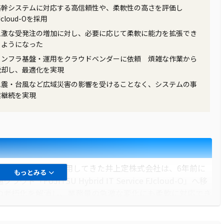
基幹システムに対応する高信頼性や、柔軟性の高さを評価し
Jcloud-Oを採用
急激な受発注の増加に対し、必要に応じて柔軟に能力を拡張でき
るようになった
インフラ基盤・運用をクラウドベンダーに依頼 煩雑な作業から
脱却し、最適化を実現
地震・台風など広域災害の影響を受けることなく、システムの事
業継続を実現
注業務にICTを活用してきた井上定株式会社は、6年前に
もっとみる
UJITSU Hybrid IT Service FJcloud-O」へ移
の老朽化を解消し、業務量の急激な変化にも柔軟に対応でき