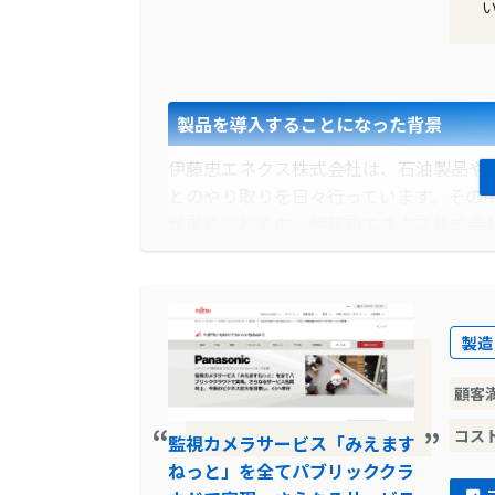
製品を導入することになった背景
伊藤忠エネクス株式会社は、石油製品や
とのやり取りを日々行っています。その
が求められる中、伊藤忠エネクス株式会
に、取引先との情報共有をよりスムーズ
判断されました。
導入前に企業が抱えていた課題
製造
伊藤忠エネクス株式会社は、取引先との
顧客
生していました。また、取引先とのコミ
り、これらの問題を解消するための新し
コス
監視カメラサービス「みえます
率化やスピードアップを図るためには、
ねっと」を全てパブリッククラ
いました。