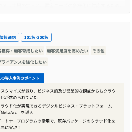
カメラ市場の拡大と、顧客ニーズの多様化に対応するため、
へ移行することが必要とされました。この決断は、サービス
ジネスの成長を支えるための重要な一歩でした。
・情報通信
101名-300名
ました。市場の競争が激化し、顧客からの要求が高まってい
客獲得・顧客育成したい
顧客満足度を高めたい
その他
が求められていたこと、そしてコスト削減の必要性がありま
ージメントを強化するためには、システムの柔軟性とスケー
プライアンスを強化したい
題に対処するためには、従来のインフラを見直し、より効率
る必要がありました。
この導入事例のポイント
カスタマイズが減り、ビジネス的及び営業的な観点からもクラウ
ド化が求められていた
ック株式会社コネクティッドソリューションズ社は、
クラウド化が実現できるデジタルビジネス・プラットフォーム
 FJcloud-Oを選択しました。このサービスは、必要なストレージ容量を
MetaArc」を導入
張機能を提供しており、利用量に応じたリソースの追加が容
パートナープログラムの活用で、既存パッケージのクラウド化を
る高い可用性と、クラウド特有の柔軟性を活用して、サービ
容易に実現！
きました。