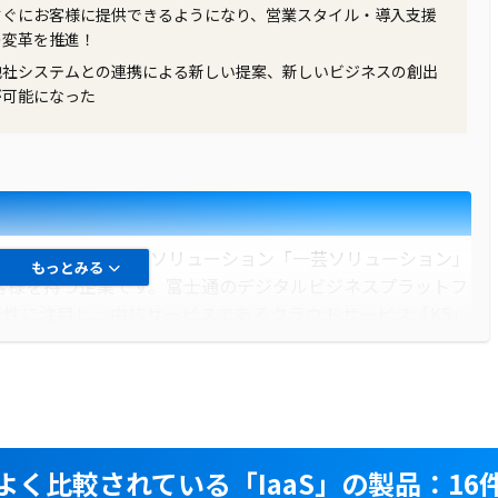
すぐにお客様に提供できるようになり、営業スタイル・導入支援
の変革を推進！
他社システムとの連携による新しい提案、新しいビジネスの創出
ンフラコストを約7割削減することに成功しました。特に、サー
が可能になった
また、システムの運用効率が向上し、新しい機能の迅速な展
の質が大幅に改善されました。これにより、同社は市場での
満足度の向上を実現しました。
トは、業界特化型のソリューション「一芸ソリューション」
もっとみる
客様を持つ企業です。富士通のデジタルビジネスプラットフ
可能性に注目し、中核サービスであるクラウドサービス「K5」
ド化を始めました。これにより、お客様にオンプレミスとク
ビジネスの創出を目指しました。
フトの成熟に伴い、クラウド化を検討していました。また、
よく比較されている
「IaaS」の製品：16
において、デモ機やデモ環境の準備が必要であり、さまざま