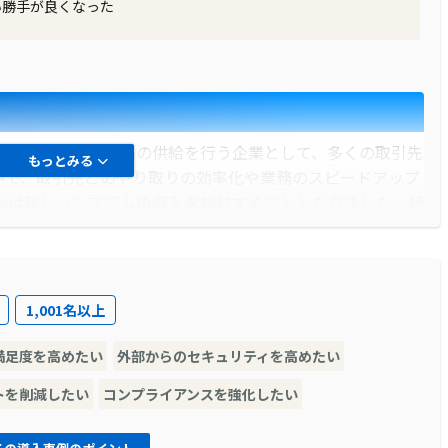
い勝手が良くなった
エネルギー関連商品の供給を行う企業として、多くの取引先
もっとみる
中で、取引先とのやり取りの効率化や業務のスピードアップ
社は新しいシステムの導入を検討することとなりました。特
に行うための手段として、新しいITシステムの導入が必要と
1,001名以上
情報共有の際に、情報の非効率なやり取りや情報の遅延が発
満足度を高めたい
外部からのセキュリティを高めたい
ュニケーションの中で、情報の齟齬やミスが生じることもあ
いシステムの導入が求められていました。さらに、業務の効
トを削減したい
コンプライアンスを強化したい
情報の一元管理やリアルタイムでの情報共有が必要となって