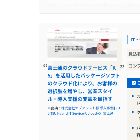
特に、インターネットの普及による監視
サービスを全面的にパブリッククラウド
の安定性と拡張性を確保し、将来的なビ
導入前に企業が抱えていた課題
IT
導入前、同社は複数の課題に直面してい
見込
たこと、インフラの安定性と品質の向上
した。また、利便性を高め、顧客エンゲ
コン
富士通のクラウドサービス「K
ラビリティが不可欠でした。これらの課
5」を活用したパッケージソフト
的かつ効果的なソリューションを探求す
のクラウド化により、お客様の
選択肢を増やし、営業スタイ
導入前の課題に対する解決策
ル・導入支援の変革を目指す
これらの課題に対処するため、パナソニ
※出典：
株式会社ナブアシスト様 導入事例 | FU
JITSU Hybrid IT Service FJcloud-O : 富士通
FUJITSU Hybrid IT Service
「
予め想定せずに利用できるオンライン拡
易でした。また、システムの冗長化によ
スの安定性と品質を向上させることがで