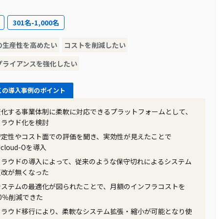
301名-1,000名
して1936年に創業し、独立系商社として多岐にわたる商
物やサーバの老朽化、開発言語COBOLの将来性への不
の生産性を高めたい
コストを削減したい
まざまな課題を抱えていました。
プライアンスを強化したい
この導入事例のポイント
始し、外部コンサルタントの支援を受けて目指すべきシステ
系システムをパッケージソフトウェアにリプレースすること
変化する事業体制に柔軟に対応できるプラットフォームとして、
ドへの移行を決定しました。
クラウド化を検討
安定性やコスト面での評価を聞き、実効性が見えたことで
Jcloud-Oを導入
の柔軟性が向上しました。オンプレミスではサーバのサイジング
クラウドの導入によって、従来のような保守切れによるシステム
更改が無くなった
要に応じて柔軟に能力を拡張できるようになりました。また、大
ud-O上のシステムは問題なく稼働を続けるなど、事業継続性
システムの最適化が図られたことで、月額のインフラコストを
30％削減できた
クラウド移行により、柔軟なシステム拡張・縮小が可能となり使