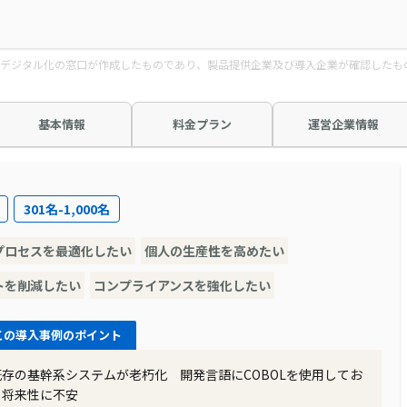
デジタル化の窓口が作成したものであり、製品提供企業及び導入企業が確認したも
基本情報
料金プラン
運営企業情報
301名-1,000名
プロセスを最適化したい
個人の生産性を高めたい
トを削減したい
コンプライアンスを強化したい
この導入事例のポイント
既存の基幹系システムが老朽化 開発言語にCOBOLを使用してお
り将来性に不安