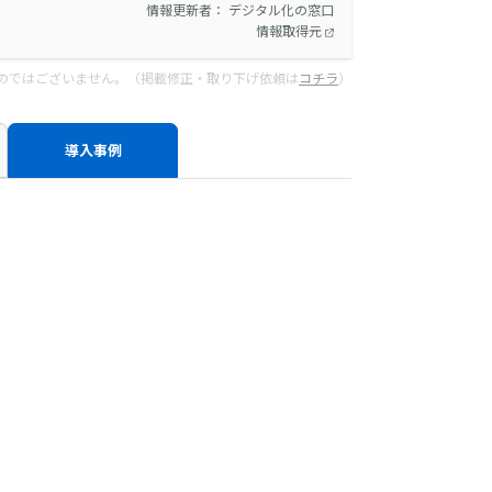
情報更新者： デジタル化の窓口
情報取得元
のではございません。（掲載修正・取り下げ依頼は
コチラ
）
導入事例