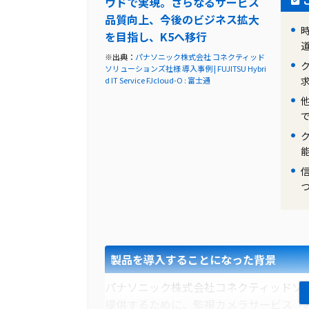
ウドで実現。さらなるサービス
品質向上、今後のビジネス拡大
導入前の課題に対する解決策
を目指し、K5へ移行
伊藤忠エネクス株式会社は、これらの課題を
※出典：
パナソニック株式会社 コネクティッド
ソリューションズ社様 導入事例 | FUJITSU Hybri
Business Operations Plat
d IT Service FJcloud-O : 富士通
アルタイムでの情報共有を実現すること
ドアップを図ることができました。また
ための機能も備えており、伊藤忠エネク
製品の導入により改善した業務
「Interstage Business Opera
の情報共有の効率化や業務のスピードア
管理やリアルタイムでの情報共有が可能
た。また、取引先との情報の齟齬やミス
製品の導入により、多くの業務改善の効
製品を導入することになった背景
パナソニック株式会社コネクティッドソ
提供するために、監視カメラサービス「