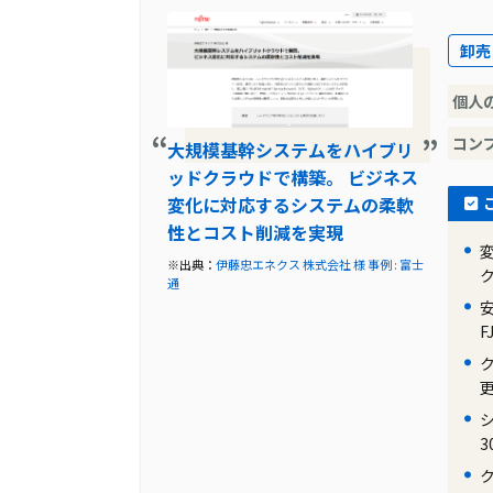
導入前に企業が抱えていた課題
卸売
井上定株式会社は、鉄鋼二次製品販売業と
品を取り扱っています。しかし、本社の建
個人
安、販売管理と会計の連携不足など、さ
コン
大規模基幹システムをハイブリ
導入前の課題に対する解決策
ッドクラウドで構築。 ビジネス
変化に対応するシステムの柔軟
2014年にシステム入れ替えの検討を開
性とコスト削減を実現
ム像を明確化しました。その結果、基幹
を決定。さらに、システム基盤もクラウ
※出典：
伊藤忠エネクス 株式会社 様 事例 : 富士
通
製品の導入により改善した業務
F
FJcloud-Oの導入により、システム
が課題でしたが、FJcloud-Oでは必
型台風が関西に上陸した際にも、FJclo
も向上しました。