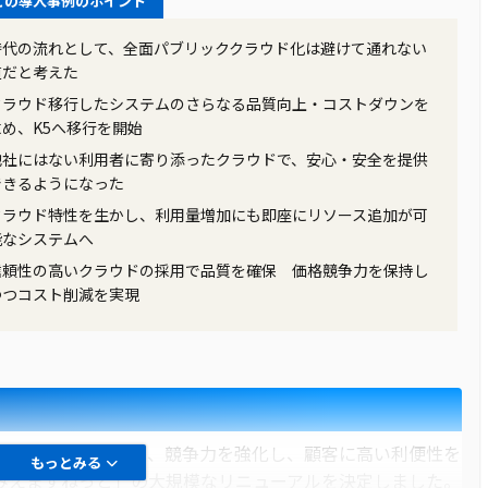
この導入事例のポイント
時代の流れとして、全面パブリッククラウド化は避けて通れない
道だと考えた
解決するために、富士通株式会社の「Interstage
クラウド移行したシステムのさらなる品質向上・コストダウンを
form」を導入することを決定しました。この製品は、情報の一元管理やリ
求め、K5へ移行を開始
ができるため、取引先との情報共有の効率化や業務のスピー
他社にはない利用者に寄り添ったクラウドで、安心・安全を提供
、この製品には、取引先との情報の齟齬やミスを減少させる
できるようになった
ス株式会社の課題解決に大いに貢献しました。
クラウド特性を生かし、利用量増加にも即座にリソース追加が可
能なシステムへ
信頼性の高いクラウドの採用で品質を確保 価格競争力を保持し
tions Platform」の導入により、伊藤忠エネクス株式会社は、取引先と
つつコスト削減を実現
ップを実現することができました。具体的には、情報の一元
となり、取引先とのコミュニケーションの質が向上しまし
が大幅に減少し、業務の品質が向上しました。このように、
果を実感することができました。
リューションズ社は、競争力を強化し、顧客に高い利便性を
もっとみる
みえますねっと」の大規模なリニューアルを決定しました。