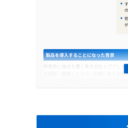
製品の導入により改善した業務
FJcloud-Oの導入により、同社はイ
バ費用の大幅な削減が実現されました。
開が可能になり、顧客に対するサービス
競争力を強化し、ビジネスの拡大と顧客
製品を導入することになった背景
群馬県に拠点を置く株式会社ナブアシス
を開発・展開しており、全国に多くのお
ォーム「MetaArc（メタアーク）」の
を活用して、パッケージソフトのクラウ
ラウドの2つの選択肢を提供し、新しい
導入前に企業が抱えていた課題
株式会社ナブアシストは、パッケージソ
オンプレミスシステムの営業や導入支援