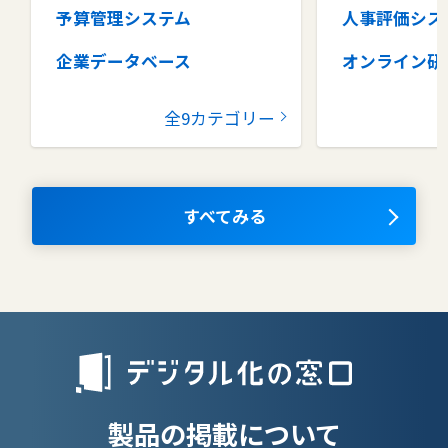
予算管理システム
人事評価シス
企業データベース
オンライン研
グループウェア
健康管理シス
全9カテゴリー
コラボレーションツール
タレントマネ
ム
ナレッジマネジメントツール
OKRツール
すべてみる
AIツール
離職防止ツー
エンタープライズサーチ
リファラル採
人材派遣管理
授業支援シス
製品の掲載について