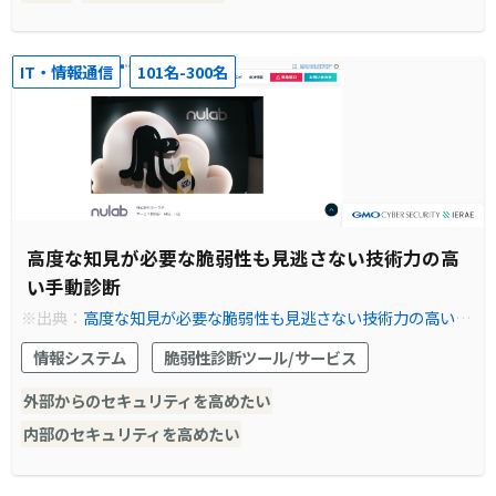
IT・情報通信
101名-300名
高度な知見が必要な脆弱性も見逃さない技術力の高
い手動診断
※出典：
高度な知見が必要な脆弱性も見逃さない技術力の高い手
動診断 | 脆弱性診断（セキュリティ診断）のGMOサイバーセキュ
情報システム
脆弱性診断ツール/サービス
リティ byイエラエ
外部からのセキュリティを高めたい
内部のセキュリティを高めたい