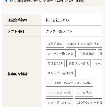
個人情報管理に優れ、外出先・海外でも利用可能
運営企業情報
株式会社もぐら
ソフト種別
クラウド型ソフト
多言語対応
SNS連携（つながる機能）
スキャナー取り込み
名寄せ機能
閲覧
高性能OCR
顧客リスト作成
キーワー
オンライン名刺交換
基本的な機能
SFA・CRM・MAなどシステム連携
スマホアプリ対応
メール配信
タグ・ラベル付け
CSVダウンロード機能