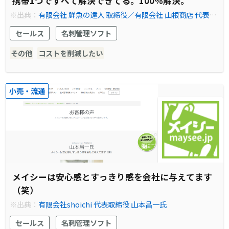
携帯1つですべて解決できてる。100％解決。
※出典：
有限会社 鮮魚の達人 取締役／有限会社 山根商店 代表取
締役 山根 博信氏
セールス
名刺管理ソフト
その他
コストを削減したい
小売・流通
メイシーは安心感とすっきり感を会社に与えてます
（笑）
※出典：
有限会社shoichi 代表取締役 山本昌一氏
セールス
名刺管理ソフト