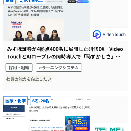
みずほ証券が4拠点400名に展開した研修DX。Video
TouchとAIロープレの同時導入で「恥ずかしさ」と
「待機時間」を解消
採用・組織
eラーニングシステム
社員の能力を向上したい
医療・化学
6名-20名