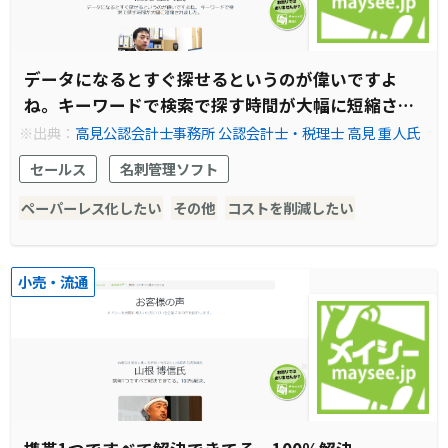
データになるとすぐ探せるというのが偉いですよ
ね。キーワードで検索で探す時間が大幅に短縮され
ました。
※出典：
高見公認会計士事務所 公認会計士・税理士 高見 重人氏
セールス
名刺管理ソフト
ペーパーレス化したい
その他
コストを削減したい
小売・流通