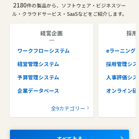
2180
件の製品から、ソフトウェア・ビジネスツー
ル・クラウドサービス・SaaSなどをご紹介します。
経営企画
採用
ワークフローシステム
eラーニング
経営管理システム
採用管理シス
予算管理システム
人事評価シス
企業データベース
オンライン研
グループウェア
健康管理シス
全9カテゴリー
コラボレーションツール
タレントマネ
ム
ナレッジマネジメントツール
OKRツール
すべてみる