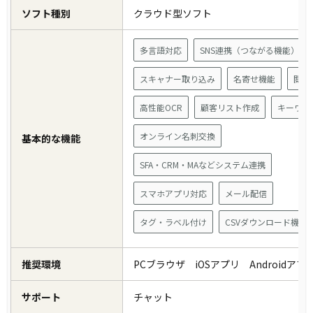
ソフト種別
クラウド型ソフト
多言語対応
SNS連携（つながる機能）
スキャナー取り込み
名寄せ機能
閲覧
高性能OCR
顧客リスト作成
キーワー
オンライン名刺交換
基本的な機能
SFA・CRM・MAなどシステム連携
スマホアプリ対応
メール配信
タグ・ラベル付け
CSVダウンロード機能
推奨環境
PCブラウザ iOSアプリ Androidア
サポート
チャット