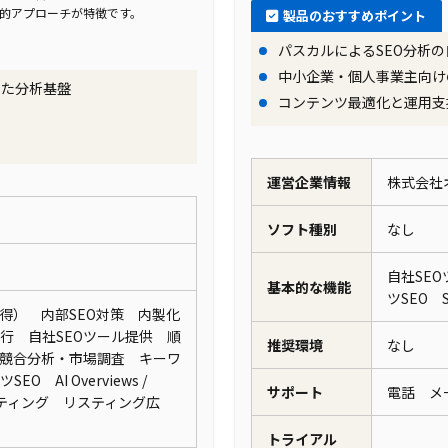
学的アプローチが特徴です。
製品のおすすめポイント
パスカルによるSEO分析の
中小企業・個人事業主向け
せた分析基盤
コンテンツ最適化と運用支
運営企業情報
株式会社
ソフト種別
なし
自社SE
基本的な機能
ツSEO
得） 内部SEO対策 内製化
行 自社SEOツール提供 順
推奨環境
なし
競合分析・市場調査 キーワ
 AI Overviews /
サポート
電話 
ルティング リスティング広
トライアル