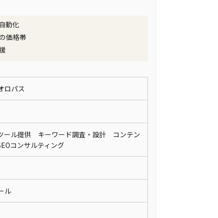
自動化
の価格帯
援
オロパス
Oツール提供 キーワード調査・設計 コンテン
 SEOコンサルティング
メール