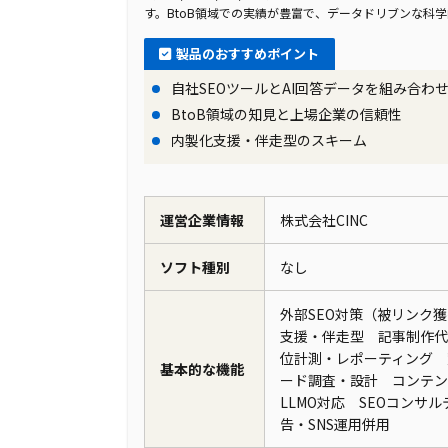
す。BtoB領域での実績が豊富で、データドリブンな科
製品のおすすめポイント
自社SEOツールとAI回答データを組み合わ
BtoB領域の知見と上場企業の信頼性
内製化支援・伴走型のスキーム
運営企業情報
株式会社CINC
ソフト種別
なし
外部SEO対策（被リンク獲
支援・伴走型 記事制作代
位計測・レポーティング 
基本的な機能
ード調査・設計 コンテンツSEO
LLMO対応 SEOコンサ
告・SNS運用併用