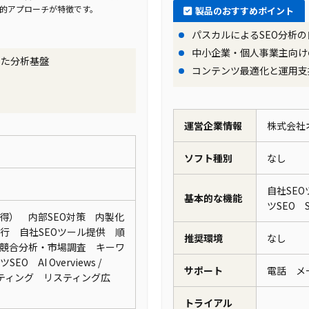
学的アプローチが特徴です。
製品のおすすめポイント
パスカルによるSEO分析の
中小企業・個人事業主向け
せた分析基盤
コンテンツ最適化と運用支
運営企業情報
株式会社
ソフト種別
なし
自社SE
基本的な機能
ツSEO
得） 内部SEO対策 内製化
行 自社SEOツール提供 順
推奨環境
なし
競合分析・市場調査 キーワ
 AI Overviews /
サポート
電話 
ルティング リスティング広
トライアル