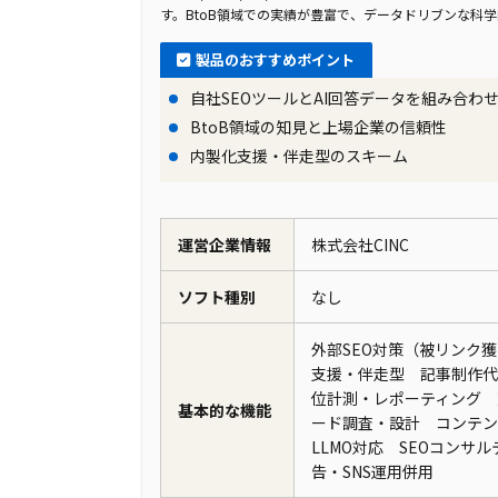
す。BtoB領域での実績が豊富で、データドリブンな科
製品のおすすめポイント
自社SEOツールとAI回答データを組み合わ
BtoB領域の知見と上場企業の信頼性
内製化支援・伴走型のスキーム
運営企業情報
株式会社CINC
ソフト種別
なし
外部SEO対策（被リンク獲
支援・伴走型 記事制作代
位計測・レポーティング 
基本的な機能
ード調査・設計 コンテンツSEO
LLMO対応 SEOコンサ
告・SNS運用併用