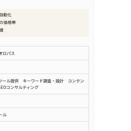
自動化
の価格帯
援
オロパス
Oツール提供 キーワード調査・設計 コンテン
 SEOコンサルティング
メール