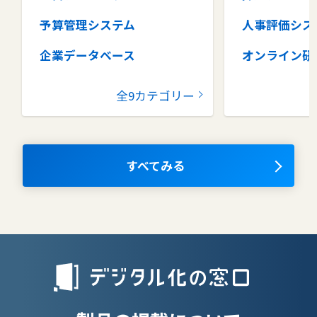
予算管理システム
人事評価シス
企業データベース
オンライン研
グループウェア
健康管理シス
全9カテゴリー
コラボレーションツール
タレントマネ
ム
ナレッジマネジメントツール
OKRツール
すべてみる
AIツール
離職防止ツー
エンタープライズサーチ
リファラル採
人材派遣管理
授業支援シス