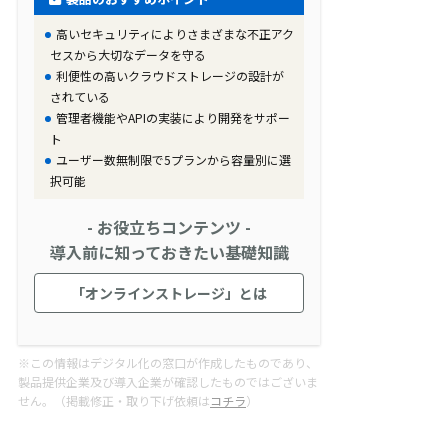
高いセキュリティによりさまざまな不正アク
セスから大切なデータを守る
利便性の高いクラウドストレージの設計が
されている
管理者機能やAPIの実装により開発をサポー
ト
ユーザー数無制限で5プランから容量別に選
択可能
- お役立ちコンテンツ -
導入前に知っておきたい基礎知識
「オンラインストレージ」とは
※この情報はデジタル化の窓口が作成したものであり、
製品提供企業及び導入企業が確認したものではございま
せん。（掲載修正・取り下げ依頼は
コチラ
）