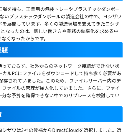
工場を持ち、工業用の包装トレーやプラスチックダンボー
かないプラスチックダンボールの製造会社の中で、ヨシザワ
ドを展開しています。多くの製造現場を支えてきたヨシザ
きっかけとなったのは、新しい働き方や業務の効率化を求める中
せなくなったからです。
課題
持っておらず、社外からのネットワーク接続ができない状
ーカルPCにファイルをダウンロードして持ち歩く必要があ
で保存されていました。このため、ファイルサーバー内のデ
、ファイルの管理が属人化していました。さらに、ファイ
十分な予算を確保できない中でのリプレースを検討してい
策
ザワは3社の候補からDirectCloudを選択しました。選