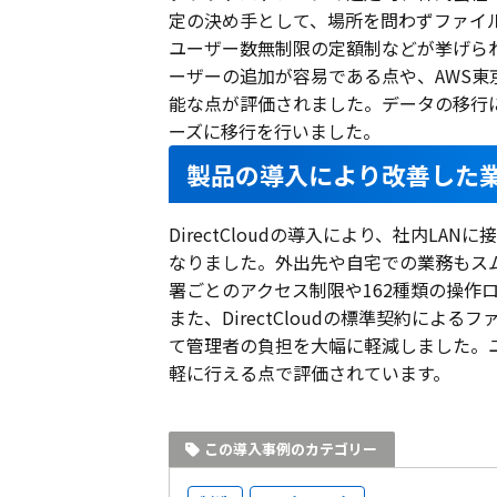
定の決め手として、場所を問わずファイ
ユーザー数無制限の定額制などが挙げら
ーザーの追加が容易である点や、AWS東
能な点が評価されました。データの移行には
ーズに移行を行いました。
製品の導入により改善した
DirectCloudの導入により、社内L
なりました。外出先や自宅での業務もス
署ごとのアクセス制限や162種類の操作
また、DirectCloudの標準契約に
て管理者の負担を大幅に軽減しました。
軽に行える点で評価されています。
この導入事例のカテゴリー