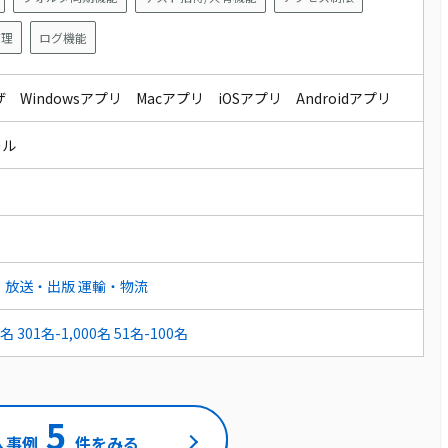
管理
ログ機能
 Windowsアプリ Macアプリ iOSアプリ Androidアプリ
ール
・放送・出版
運輸・物流
0名
301名-1,000名
51名-100名
5
入事例
件をみる