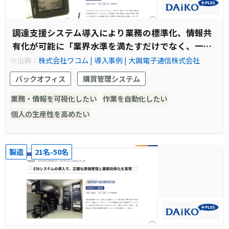
調達支援システム導入により業務の標準化、情報共
有化が可能に「業界水準を満たすだけでなく、一歩
先を行くシステムを目指しました」
※出典：
株式会社ワコム | 導入事例 | 大興電子通信株式会社
バックオフィス
購買管理システム
業務・情報を可視化したい
作業を自動化したい
個人の生産性を高めたい
製造
21名-50名