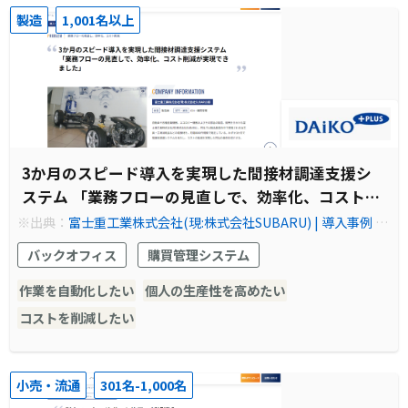
製造
1,001名以上
3か月のスピード導入を実現した間接材調達支援シ
ステム 「業務フローの見直しで、効率化、コスト削
減が実現できました」
※出典：
富士重工業株式会社(現:株式会社SUBARU) | 導入事例 |
大興電子通信株式会社
バックオフィス
購買管理システム
作業を自動化したい
個人の生産性を高めたい
コストを削減したい
小売・流通
301名-1,000名