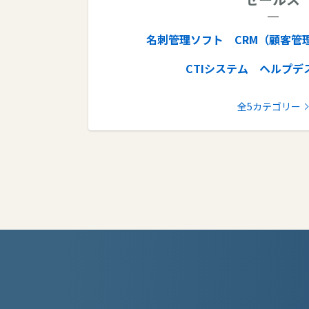
iPaaS
バックアップソフト
オンラインストレージ
ビジネスチ
名刺管理ソフト
CRM（顧客管
オフィスソフト
データ消去ソフト
CTIシステム
ヘルプデ
ビジネスPC
IaaS
モバイ
全5カテゴリー
テレビ会議シス