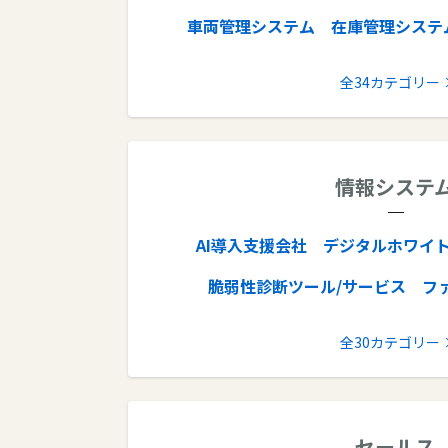
車両管理システム
在庫管理システ
オンライン秘書
倉庫管理システム
全34カテゴリー
CADソフト
生産管理システム
業務可視化ツール
POSレジ
C
情報システ
SaaS管理ツール
リモートアクセス
座席管理システム
ピッキングシス
AI導入支援会社
デジタルホワイ
タスク管理ツール
予約システム
脆弱性診断ツール/サービス
フ
飲食店予約システム
治療院予約シス
IT資産管理ツール
ログ管理
クロー
全30カテゴリー
歯科予約システム
表計算ソフト
ネットワーク監視ツール
クラ
文字起こしソフト
キャッ
ファイアウォール
クラウドWAF
BIM
セールス