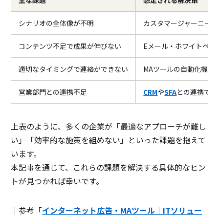
主な課題
想定される解決策
シナリオの全体像が不明
カスタマージャーニーを
コンテンツ不足で成果が伸びない
Eメール・ホワイトペー
適切なタイミングで連絡ができない
MAツールの自動化機能
営業部門との連携不足
CRM
や
SFA
との連携でタ
上表のように、多くの企業が「最適なアプローチが難し
い」「効率的な施策を組めない」といった課題を抱えて
います。
本記事を通じて、これらの課題を解決する具体的なヒン
トが見つかれば幸いです。
｜参考「
インターネット広告・MAツール｜ITソリュー