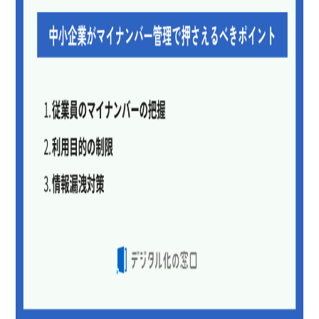
一括削除
二重認証
権限管理
帳票出力
差戻通知
催促通知
一括収集
製品名
One人事 労務
マイナクラウド
fr
サービス資料
無料ダウンロード