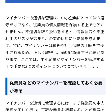
クラウド型ソフト
クラウド型ソフト
クラ
ソフト種別
マイナンバーの適切な管理は、中小企業にとって法令遵
守だけでなく、従業員の個人情報を保護する上でも欠か
せません。不適切な取り扱いをすると、情報漏洩や不正
PCブラウザ
PCブラウザ
スマートフォ
PCブ
推奨環境
ンブラウザ
ンブ
利用のリスクが高まり、企業の信用にも影響を与えま
す。特に、マイナンバーは税務や社会保険の手続きで使
用されるため、正しく取得し、適切に保管する必要があ
電話 /
メール /
チャット
電話 /
メール /
チャット
電話 /
サポート
/
/
/
ります。ここでは、中小企業がマイナンバーを管理する
上で重要な3つのポイントについて見ていきましょう。
従業員などのマイナンバーを確認しておく必要
がある
マイナンバーを適切に管理するには、まず従業員の本人
確認を正しく行い、正確な番号を把握することが重要で