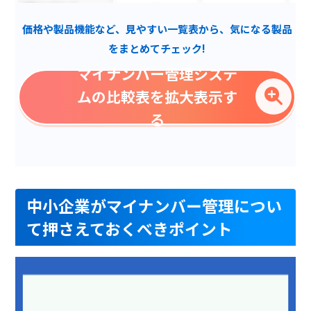
自動バックアップ
価格や製品機能など、見やすい一覧表から、気になる製品
削除証明書
をまとめてチェック!
削除予約
マイナンバー管理システ
外部連携
ムの比較表を拡大表示す
自社サービス連携
る
ワンタイムURL
システム監修
取扱履歴保存
中小企業がマイナンバー管理につい
組織管理
て押さえておくべきポイント
提出状況確認
入社処理
アクセス制御