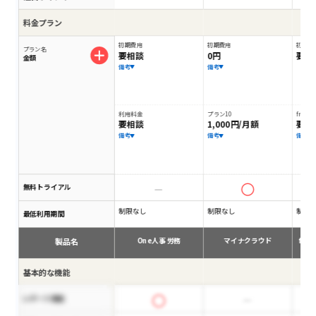
料金プラン
初期費用
初期費用
初期費
プラン名
要相談
0円
要相
金額
備考
備考
利用料金
プラン10
free
要相談
1,000円/月額
要相
備考
備考
備考
無料トライアル
制限なし
制限なし
制限
最低利用期間
製品名
One人事 労務
マイナクラウド
fr
基本的な機能
レポート機能