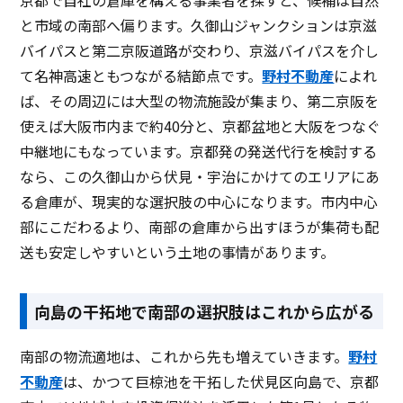
と市域の南部へ偏ります。久御山ジャンクションは京滋
バイパスと第二京阪道路が交わり、京滋バイパスを介し
て名神高速ともつながる結節点です。
野村不動産
によれ
ば、その周辺には大型の物流施設が集まり、第二京阪を
使えば大阪市内まで約40分と、京都盆地と大阪をつなぐ
中継地にもなっています。京都発の発送代行を検討する
なら、この久御山から伏見・宇治にかけてのエリアにあ
る倉庫が、現実的な選択肢の中心になります。市内中心
部にこだわるより、南部の倉庫から出すほうが集荷も配
送も安定しやすいという土地の事情があります。
向島の干拓地で南部の選択肢はこれから広がる
南部の物流適地は、これから先も増えていきます。
野村
不動産
は、かつて巨椋池を干拓した伏見区向島で、京都