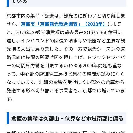
ている
京都市内の集荷・配送は、観光のにぎわいと切り離せま
せん。
京都市「京都観光総合調査」（2023年）
による
と、2023年の観光消費額は過去最高の1兆5,366億円に
達し、インバウンドの回復で清水寺や祇園など主要な観
光地の人出も戻りました。その一方で観光シーズンの道
路混雑は集配の所要時間を押し上げ、トラックドライバ
ーの時間外労働を制限するいわゆる2024年問題も重な
って、中心部の店舗や工房ほど集荷の時間が読みにくく
なっています。混雑の影響を受けにくい郊外の倉庫から
発送する形へ切り替える事業者も、京都では増えていま
す。
倉庫の集積は久御山・伏見など市域南部に偏る
京都で自社の倉庫を構える事業者を探すと、候補は自然