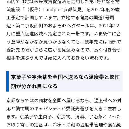
市内では地域未来投資促進法を活用した第1号となる物
流施設「（仮称）Landport京都伏見」を2027年度の竣
工予定で計画しています。立地する向島の国道1号周
辺・第二京阪西側のおよそ43ヘクタールは、2021年12
月に重点促進区域へ指定された一帯です。いま条件に合
う倉庫がなかなか見つからなくても、数年先には南部で
委託先の幅がさらに広がる見込みなので、長く付き合う
相手を選ぶうえでは頭に入れておきたい流れです。
京菓子や宇治茶を全国へ送るなら温度帯と繁忙
期が分かれ目になる
京都ならではの商材を全国へ届けるなら、温度帯への対
応と繁忙期のキャパシティが委託先選びを大きく左右し
ます。京菓子や生菓子、京漬物、清酒、宇治茶といった
お取り寄せの定番は、冷凍・冷蔵の温度帯管理や食品衛