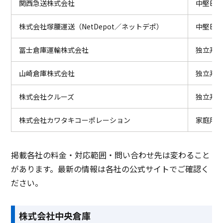
関西急送株式会社
中堅EC
株式会社塚腰運送（NetDepot／ネットデポ）
中堅EC
冨士倉庫運輸株式会社
独立系・
山崎倉庫株式会社
独立系（
株式会社クルーズ
独立系
株式会社カワタキコーポレーション
家庭用品
掲載各社の料金・対応範囲・問い合わせ先は変わること
があります。最新の情報は各社の公式サイトでご確認く
ださい。
株式会社中央倉庫