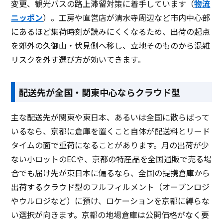
変更、観光バスの路上滞留対策に着手しています（
物流
ニッポン
）。工房や直営店が清水寺周辺など市内中心部
にあるほど集荷時刻が読みにくくなるため、出荷の起点
を郊外の久御山・伏見側へ移し、立地そのものから混雑
リスクを外す選び方が効いてきます。
配送先が全国・関東中心ならクラウド型
主な配送先が関東や東日本、あるいは全国に散らばって
いるなら、京都に倉庫を置くこと自体が配送料とリード
タイムの面で重荷になることがあります。月の出荷が少
ない小ロットのECや、京都の特産品を全国通販で売る場
合でも届け先が東日本に偏るなら、全国の提携倉庫から
出荷するクラウド型のフルフィルメント（オープンロジ
やウルロジなど）に預け、ロケーションを京都に縛らな
い選択が向きます。京都の地場倉庫は公開価格がなく要