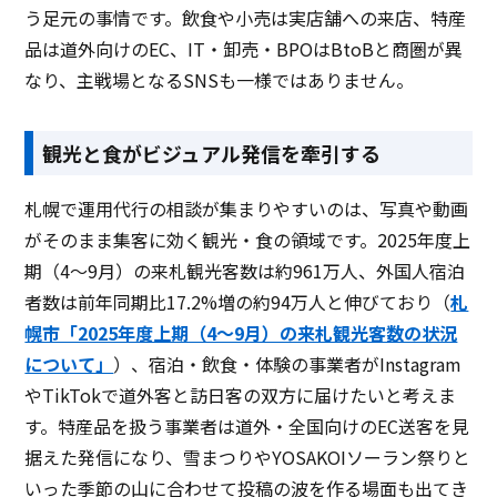
う足元の事情です。飲食や小売は実店舗への来店、特産
品は道外向けのEC、IT・卸売・BPOはBtoBと商圏が異
なり、主戦場となるSNSも一様ではありません。
観光と食がビジュアル発信を牽引する
札幌で運用代行の相談が集まりやすいのは、写真や動画
がそのまま集客に効く観光・食の領域です。2025年度上
期（4〜9月）の来札観光客数は約961万人、外国人宿泊
者数は前年同期比17.2%増の約94万人と伸びており（
札
幌市「2025年度上期（4〜9月）の来札観光客数の状況
について」
）、宿泊・飲食・体験の事業者がInstagram
やTikTokで道外客と訪日客の双方に届けたいと考えま
す。特産品を扱う事業者は道外・全国向けのEC送客を見
据えた発信になり、雪まつりやYOSAKOIソーラン祭りと
いった季節の山に合わせて投稿の波を作る場面も出てき