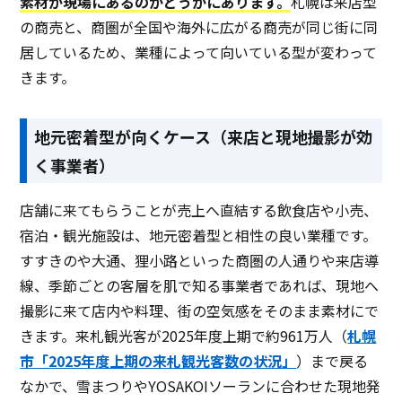
素材が現場にあるのかどうかにあります。
札幌は来店型
の商売と、商圏が全国や海外に広がる商売が同じ街に同
居しているため、業種によって向いている型が変わって
きます。
地元密着型が向くケース（来店と現地撮影が効
く事業者）
店舗に来てもらうことが売上へ直結する飲食店や小売、
宿泊・観光施設は、地元密着型と相性の良い業種です。
すすきのや大通、狸小路といった商圏の人通りや来店導
線、季節ごとの客層を肌で知る事業者であれば、現地へ
撮影に来て店内や料理、街の空気感をそのまま素材にで
きます。来札観光客が2025年度上期で約961万人（
札幌
市「2025年度上期の来札観光客数の状況」
）まで戻る
なかで、雪まつりやYOSAKOIソーランに合わせた現地発