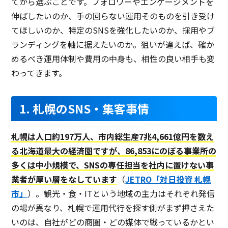
てから選ぶことです。フォロワーやエンゲージメントを
伸ばしたいのか、手の回らない運用そのものを引き受け
てほしいのか、特定のSNSを強化したいのか、採用やブ
ランディングを軸に据えたいのか。狙いが違えば、確か
めるべき運用体制や費用の中身も、相性の良い相手も変
わってきます。
1. 札幌のSNS・集客事情
札幌は人口約197万人、市内総生産7兆4,661億円を数え
る北海道最大の経済圏ですが、86,853にのぼる事業所の
多くは中小規模で、SNSの専任担当を社内に置けない事
業者が厚い層をなしています
（
JETRO「対日投資 札幌
市」
）。観光・食・ITという地域の主力はそれぞれ発信
の場が異なり、札幌で運用代行を探す側がまず押さえた
いのは、自社がどの商圏・どの媒体で戦っているかとい