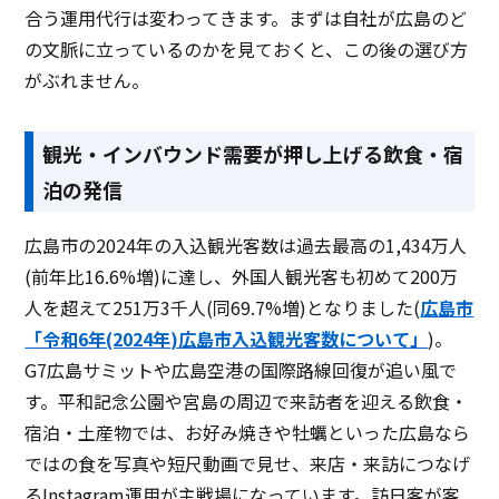
合う運用代行は変わってきます。まずは自社が広島のど
の文脈に立っているのかを見ておくと、この後の選び方
がぶれません。
観光・インバウンド需要が押し上げる飲食・宿
泊の発信
広島市の2024年の入込観光客数は過去最高の1,434万人
(前年比16.6%増)に達し、外国人観光客も初めて200万
人を超えて251万3千人(同69.7%増)となりました(
広島市
「令和6年(2024年)広島市入込観光客数について」
)。
G7広島サミットや広島空港の国際路線回復が追い風で
す。平和記念公園や宮島の周辺で来訪者を迎える飲食・
宿泊・土産物では、お好み焼きや牡蠣といった広島なら
ではの食を写真や短尺動画で見せ、来店・来訪につなげ
るInstagram運用が主戦場になっています。訪日客が客