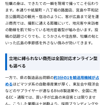
牡蠣の身は、できたての一瞬を現場で撮ってこそ伝わり
ます。本通りや紙屋町・八丁堀の路面店、宮島や平和記
念公園周辺の観光・宿泊のように、客が広島まで足を運
ぶ商売では、撮影に通える距離にいて、地元客や来訪者
の動線を肌で知っている地元密着型が噛み合います。投
稿の話題づくりでも、とうかさんや住吉祭、牡蠣の旬と
いった広島の季節感を外さない強みが効いてきます。
立地に縛られない商売は全国対応オンライン型
も選べる
一方で、県の製造品出荷額の
約3分の1を輸送用機械が占
める
ほどマツダ系の自動車産業が厚く、東友会や翔洋会
などのサプライヤーが連なるBtoB製造業や、全国に売
るEC・通販では、買い手が広島の来店客とは限りませ
ん。こうした業種は土地勘より、採用ブランディングや