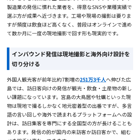
製造業の発信に慣れた業者を、得意なSNSや業種実績で
選ぶ方が成果へ近づきます。工場や現場の撮影は要りま
すが頻度は飲食ほど高くなく、普段はオンラインで進め
て数か月に一度の現地撮影で回す形も現実的です。
インバウンド発信は現地撮影と海外向け設計を
切り分ける
外国人観光客が前年比約7割増の
251万3千人
へ伸びた広
島では、訪日客向けの発信が観光・飲食・土産物の新し
い課題になっています。宮島の大鳥居や牡蠣といった現
物は現地で撮るしかなく地元密着型の出番ですが、多言
語の言い回しや海外で読まれるプラットフォームへの設
計は、訪日集客を専門にする全国型の方が長けることも
あります。発信の的が国内の来訪客か訪日客かで、組む