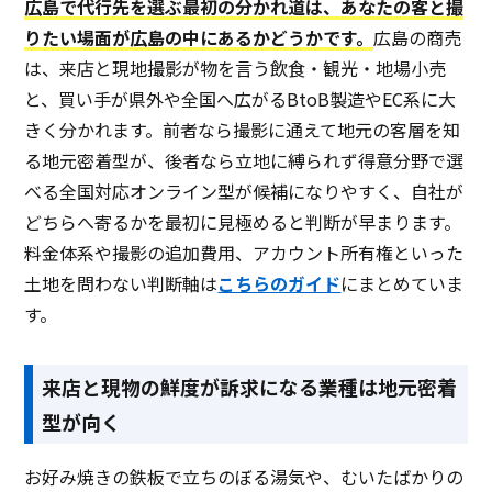
広島で代行先を選ぶ最初の分かれ道は、あなたの客と撮
りたい場面が広島の中にあるかどうかです。
広島の商売
は、来店と現地撮影が物を言う飲食・観光・地場小売
と、買い手が県外や全国へ広がるBtoB製造やEC系に大
きく分かれます。前者なら撮影に通えて地元の客層を知
る地元密着型が、後者なら立地に縛られず得意分野で選
べる全国対応オンライン型が候補になりやすく、自社が
どちらへ寄るかを最初に見極めると判断が早まります。
料金体系や撮影の追加費用、アカウント所有権といった
土地を問わない判断軸は
こちらのガイド
にまとめていま
す。
来店と現物の鮮度が訴求になる業種は地元密着
型が向く
お好み焼きの鉄板で立ちのぼる湯気や、むいたばかりの