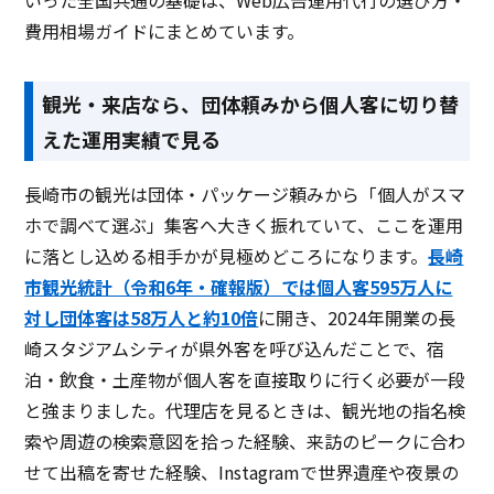
費用相場ガイドにまとめています。
観光・来店なら、団体頼みから個人客に切り替
えた運用実績で見る
長崎市の観光は団体・パッケージ頼みから「個人がスマ
ホで調べて選ぶ」集客へ大きく振れていて、ここを運用
に落とし込める相手かが見極めどころになります。
長崎
市観光統計（令和6年・確報版）では個人客595万人に
対し団体客は58万人と約10倍
に開き、2024年開業の長
崎スタジアムシティが県外客を呼び込んだことで、宿
泊・飲食・土産物が個人客を直接取りに行く必要が一段
と強まりました。代理店を見るときは、観光地の指名検
索や周遊の検索意図を拾った経験、来訪のピークに合わ
せて出稿を寄せた経験、Instagramで世界遺産や夜景の