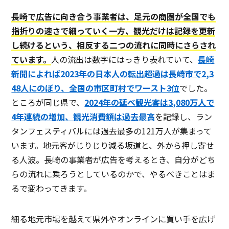
長崎で広告に向き合う事業者は、足元の商圏が全国でも
指折りの速さで細っていく一方、観光だけは記録を更新
し続けるという、相反する二つの流れに同時にさらされ
ています。
人の流出は数字にはっきり表れていて、
長崎
新聞によれば2023年の日本人の転出超過は長崎市で2,3
48人にのぼり、全国の市区町村でワースト3位
でした。
ところが同じ県で、
2024年の延べ観光客は3,080万人で
4年連続の増加、観光消費額は過去最高
を記録し、ラン
タンフェスティバルには過去最多の121万人が集まって
います。地元客がじりじり減る坂道と、外から押し寄せ
る人波。長崎の事業者が広告を考えるとき、自分がどち
らの流れに乗ろうとしているのかで、やるべきことはま
るで変わってきます。
細る地元市場を越えて県外やオンラインに買い手を広げ