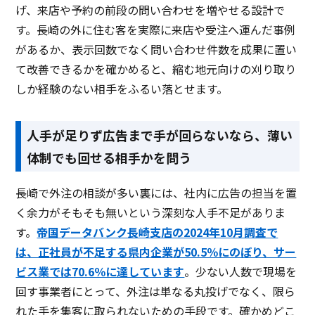
げ、来店や予約の前段の問い合わせを増やせる設計で
す。長崎の外に住む客を実際に来店や受注へ運んだ事例
があるか、表示回数でなく問い合わせ件数を成果に置い
て改善できるかを確かめると、縮む地元向けの刈り取り
しか経験のない相手をふるい落とせます。
人手が足りず広告まで手が回らないなら、薄い
体制でも回せる相手かを問う
長崎で外注の相談が多い裏には、社内に広告の担当を置
く余力がそもそも無いという深刻な人手不足がありま
す。
帝国データバンク長崎支店の2024年10月調査で
は、正社員が不足する県内企業が50.5％にのぼり、サー
ビス業では70.6％に達しています
。少ない人数で現場を
回す事業者にとって、外注は単なる丸投げでなく、限ら
れた手を集客に取られないための手段です。確かめどこ