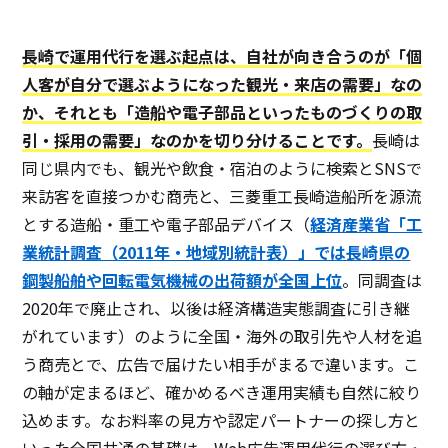
長崎で運用代行を選ぶ起点は、自社が向き合うのが「個
人客が自分で選ぶようになった観光・来店の需要」なの
か、それとも「造船や電子部品といったものづくりの取
引・採用の需要」なのかを切り分けることです。
長崎は
同じ県内でも、観光や飲食・宿泊のように検索とSNSで
来訪客を直接つかむ商売と、三菱重工長崎造船所を源流
とする造船・重工や電子部品デバイス（
経済産業省「工
業統計調査（2011年・地域別統計表）」では長崎県の
鋼製船舶や回転電気機械の出荷額が全国上位
。同調査は
2020年で廃止され、以後は経済構造実態調査に引き継
がれています）のように全国・海外の取引先や人材を追
う商売とで、広告で届けたい相手がまるで違います。こ
の軸が定まるほど、確かめるべき運用実績も自然に絞り
込めます。なお料率の見方や認定パートナーの探し方と
いった全国共通の基礎は、Web広告運用代行の選び方・