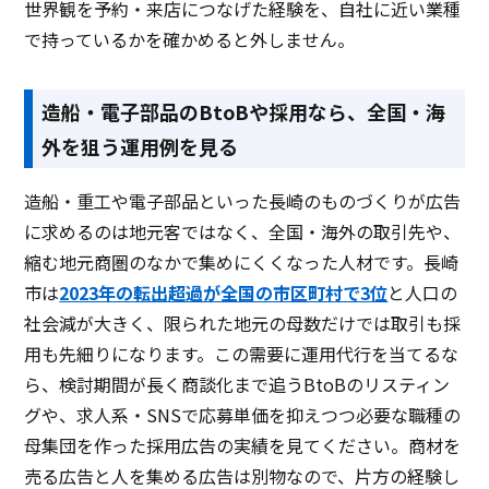
世界観を予約・来店につなげた経験を、自社に近い業種
で持っているかを確かめると外しません。
造船・電子部品のBtoBや採用なら、全国・海
外を狙う運用例を見る
造船・重工や電子部品といった長崎のものづくりが広告
に求めるのは地元客ではなく、全国・海外の取引先や、
縮む地元商圏のなかで集めにくくなった人材です。長崎
市は
2023年の転出超過が全国の市区町村で3位
と人口の
社会減が大きく、限られた地元の母数だけでは取引も採
用も先細りになります。この需要に運用代行を当てるな
ら、検討期間が長く商談化まで追うBtoBのリスティン
グや、求人系・SNSで応募単価を抑えつつ必要な職種の
母集団を作った採用広告の実績を見てください。商材を
売る広告と人を集める広告は別物なので、片方の経験し