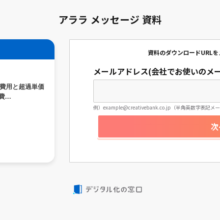
アララ メッセージ 資料
資料のダウンロードURL
メールアドレス(会社でお使いのメー
額費用と超過単価
費…
例）example@creativebank.co.jp（半角英数字表