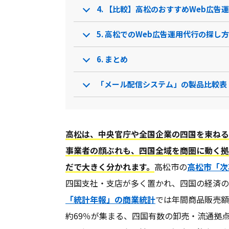
4. 【比較】高松のおすすめWeb広告
5. 高松でのWeb広告運用代行の探し方
6. まとめ
「メール配信システム」の製品比較表
高松は、中央官庁や全国企業の四国を束ねる
事業者の顔ぶれも、四国全域を商圏に動く拠
だで大きく分かれます。
高松市の
高松市「次
四国支社・支店が多く置かれ、四国の経済の
「統計年報」の商業統計
では年間商品販売額
約69％が集まる、四国有数の卸売・流通拠