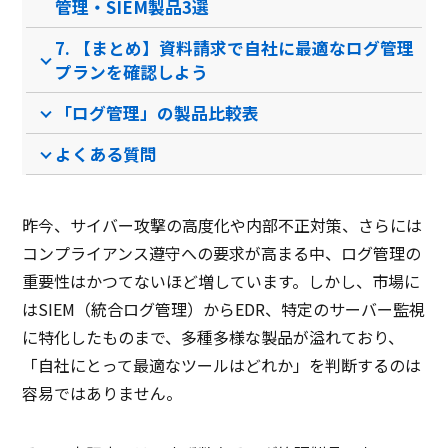
管理・SIEM製品3選
PCブラウザ
PCブラウザ
PCブ
推奨環境
7. 【まとめ】資料請求で自社に最適なログ管理
プランを確認しよう
電話 /
メール /
チャット
電話 /
メール /
チャット
電話 /
サポート
「ログ管理」の製品比較表
/
/
/
よくある質問
昨今、サイバー攻撃の高度化や内部不正対策、さらには
コンプライアンス遵守への要求が高まる中、ログ管理の
重要性はかつてないほど増しています。しかし、市場に
はSIEM（統合ログ管理）からEDR、特定のサーバー監視
に特化したものまで、多種多様な製品が溢れており、
「自社にとって最適なツールはどれか」を判断するのは
容易ではありません。