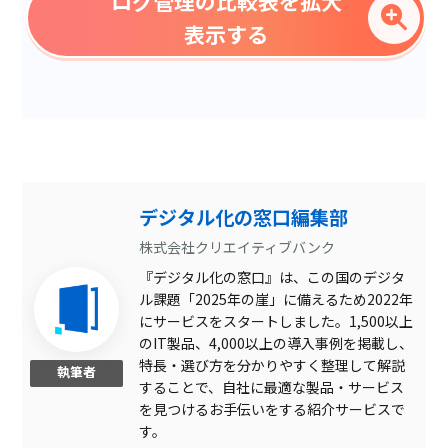
ログ管理の比較表を拡大
勤務時間管理
表示する
ログ解析サポート
PC更新管理
レポートテンプレート
ファイル操作ログ
USB使用ログ
デジタル化の窓口編集部
暗号化通信取得
株式会社クリエイティブバンク
『デジタル化の窓口』は、この国のデジタ
操作時間レポート
ル課題「2025年の崖」に備えるため2022年
印刷ログ
にサービスをスタートしました。1,500以上
のIT製品、4,000以上の導入事例を掲載し、
ウイルス対策ソフト未導入
特長・選び方を分かりやすく整理して解説
確認
執筆者
することで、自社に最適な製品・サービス
ソフトウェア利用割合表示
を見つけるお手伝いをする紹介サービスで
ログの絞り込み検索
す。