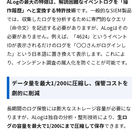
ALogの最大の特徴は、解読困難なイベントログを「操
作履歴」へと変換する特許技術
です。一般的なSIEM製品
では、収集したログを分析するために専門的なクエリ
（命令文）を記述する必要がありますが、ALogはその
必要がありません。例えば、「4624」というイベント
IDが表示されるだけのログを「〇〇さんがログインし
た」という日本語に置き換えて表示します。これによ
り、インシデント調査の属人化を防ぐことが可能です。
データ量を最大1/200に圧縮し、保管コストを
劇的に削減
長期間のログ保管には膨大なストレージ容量が必要にな
りますが、ALogは独自の分析・整形技術により、
生ロ
グの容量を最大で1/200にまで圧縮して保存
できます。