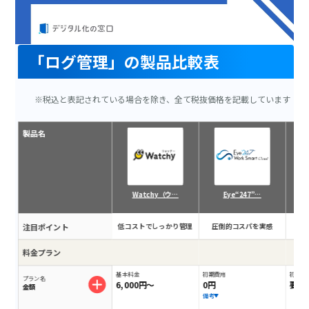
「ログ管理」の製品比較表
※税込と表記されている場合を除き、全て税抜価格を記載しています
製品名
Watchy（ウ…
Eye“247”…
注目ポイント
低コストでしっかり管理
圧倒的コスパを実感
ロ
料金プラン
基本料金
初期費用
初期費
プラン名
6,000円～
0円
要相
金額
備考