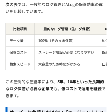
次の表では、一般的なログ管理とALogの保管効率の違
いを比較しています。
比較項目
一般的なログ管理（生ログ保管）
AL
データ量
100%（そのまま保管）
約0.
保管コスト
ストレージ増設が必要になりやすい
既存
検索スピード
大容量のため時間がかかる
圧縮
この圧倒的な圧縮率により、
5年、10年といった長期的
なログ保管が必要な企業でも、低コストで運用を継続
で
きます。
サーバーに負荷をかけない「エージェントレス