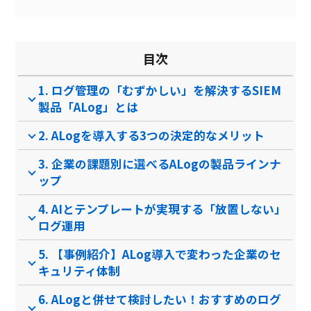
ネットワーク検疫
端末を遠隔ロック
目次
ファイル遠隔削除
1. ログ管理の「むずかしい」を解決するSIEM
アプリ制御
製品「ALog」とは
製品名
Watchy（ウォッチ―）
Eye“247” Work Smar…
B
2. ALogを導入する3つの決定的なメリット
サービス資料
3. 企業の課題別に選べるALogの製品ラインナ
無料ダウンロード
ップ
4. AIとテンプレートが実現する「放置しない」
ログ運用
資料ダウンロード
資料ダウンロード
5. 【事例紹介】ALog導入で変わった企業のセ
クラウド型ソフト
クラウド型ソフト
クラ
ソフト種別
キュリティ体制
プレ
6. ALogと併せて検討したい！おすすめのログ