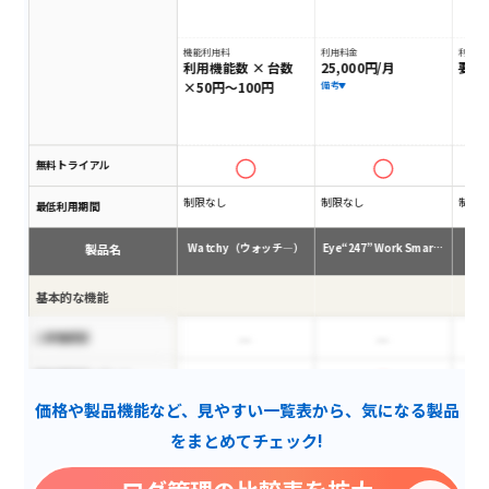
機能利用料
利用料金
利用料
利用機能数 × 台数
25,000円/月
要相
×50円～100円
備考
無料トライアル
制限なし
制限なし
制限
最低利用期間
製品名
Watchy（ウォッチ―）
Eye“247” Work Smar…
B
基本的な機能
二段階認証
業務適正度レポート
価格や製品機能など、見やすい一覧表から、気になる製品
AWS監視
をまとめてチェック!
ユーザグループ管理