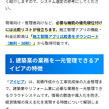
く紹介しますので、システム選定の参考にしてくださ
電話 /
メール /
チャット
電話 /
メール /
チャット
電話 /
い。
サポート
/
/
/
現場向け・管理者向けなど、
必要な機能の優先順位付け
には比較リストが役立ちます。
施工管理アプリの機能・
料金比較表は
「
施工管理アプリ比較表をダウンロード
（無料・30秒）
」
から取得可能です。
1. 建築業の業務を一元管理できるア
イピアの特徴
「
アイピア
」は、見積作成から工事完成後の入金管理ま
で、建築業やリフォーム業に必要な業務を一元管理でき
るクラウドシステムです。情報の散逸や属人化を防ぎ、
経営情報の見える化を実現する特徴について解説しま
す。