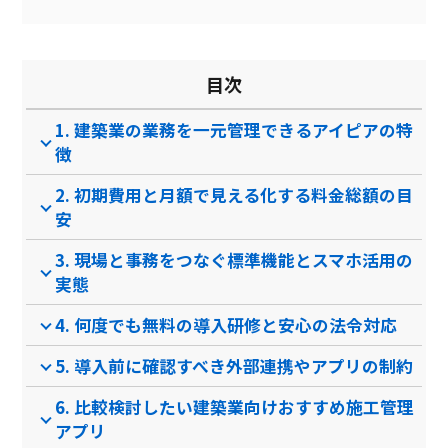
案件管理
アンケート機能
目次
工程表作成
1. 建築業の業務を一元管理できるアイピアの特
送信取り消し
徴
図面管理
2. 初期費用と月額で見える化する料金総額の目
BIMモデル閲覧
安
チャット機能
3. 現場と事務をつなぐ標準機能とスマホ活用の
実態
BPO機能
入退場管理
4. 何度でも無料の導入研修と安心の法令対応
電子受発注機能
5. 導入前に確認すべき外部連携やアプリの制約
勤怠管理
6. 比較検討したい建築業向けおすすめ施工管理
アプリ
原価計算機能