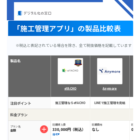
「施工管理アプリ」の製品比較表
※税込と表記されている場合を除き、全て税抜価格を記載しています
製品名
eYACHO
Anymore
注目ポイント
施工管理ならeYACHO
LINEで施工管理を完結
業
料金プラン
初期導入費
初期費用
初期費
プラン名
330,000円（税込）
なし
0円
金額
備考