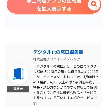
施工管理アプリの比較表
検査機能
を拡大表示する
写真台帳
データ出力
タスク管理
報告書作成
提案管理
デジタル化の窓口編集部
資料書き込み
株式会社クリエイティブバンク
『デジタル化の窓口』は、この国のデジタ
LINE連携
ル課題「2025年の崖」に備えるため2022年
スケジュール管理
にサービスをスタートしました。1,500以上
のIT製品、4,000以上の導入事例を掲載し、
工程管理
特長・選び方を分かりやすく整理して解説
執筆者
することで、自社に最適な製品・サービス
スタンプ機能
を見つけるお手伝いをする紹介サービスで
見積もり機能
す。