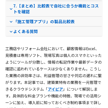
7.【まとめ】比較表で自社に合うか機能とコス
地図登録
トを確認
請求機能
「施工管理アプリ」の製品比較表
製品名
eYACHO
Anymore
よくある質問
サービス資料
無料ダウンロード
工務店やリフォーム会社において、顧客情報はExcel、
見積書は専用ソフト、現場写真は個人のスマホといった
ようにツールが分散し、情報の転記作業や最新データの
資料ダウンロード
資料ダウンロード
確認に追われているケースは少なくありません。こうし
クラウド型ソフト
クラウド型ソフト
クラ
た業務の非効率さは、利益管理の甘さや対応の遅れに繋
ソフト種別
がります。本記事では、建築業特有の業務を一元管理で
きるクラウドシステム「
アイピア
」について解説しま
Windowsアプリ
iOSアプ
PCブラウザ
スマートフォ
PCブ
す。具体的な料金プランや機能の特徴、現場での活用シ
推奨環境
リ
Androidアプリ
ンブラウザ
ンブ
ーンに加え、導入前に知っておくべき制約事項まで詳し