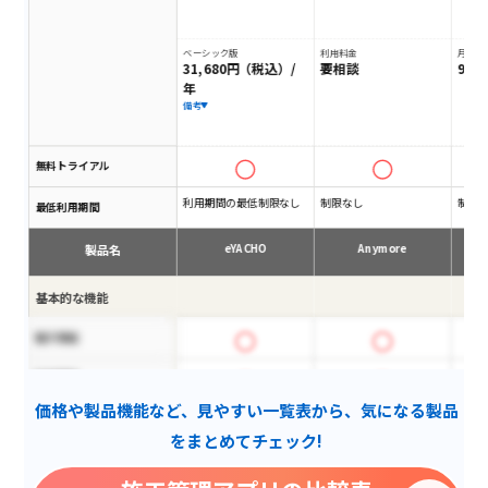
ベーシック版
利用料金
月額料
31,680円（税込）/
要相談
9,8
年
備考
無料トライアル
利用期間の最低制限なし
制限なし
制限
最低利用期間
製品名
eYACHO
Anymore
基本的な機能
電子黒板
写真管理
価格や製品機能など、見やすい一覧表から、気になる製品
アフターフォロー
をまとめてチェック!
報告機能