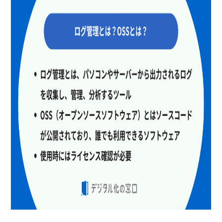
暗号化通信取得
操作時間レポート
印刷ログ
ウイルス対策ソフト未導入
確認
ソフトウェア利用割合表示
ログの絞り込み検索
ネットワーク検疫
端末を遠隔ロック
ファイル遠隔削除
アプリ制御
製品名
Watchy（ウォッチ―）
Eye“247” Work Smar…
B
サービス資料