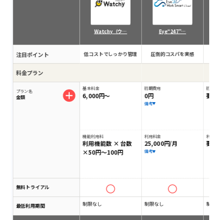
Watchy（ウ…
Eye“247”…
注目ポイント
低コストでしっかり管理
圧倒的コスパを実感
ロ
料金プラン
基本料金
初期費用
初期費
プラン名
6,000円～
0円
要相
金額
備考
機能利用料
利用料金
利用料
利用機能数 × 台数
25,000円/月
要相
×50円～100円
備考
無料トライアル
制限なし
制限なし
制限
最低利用期間