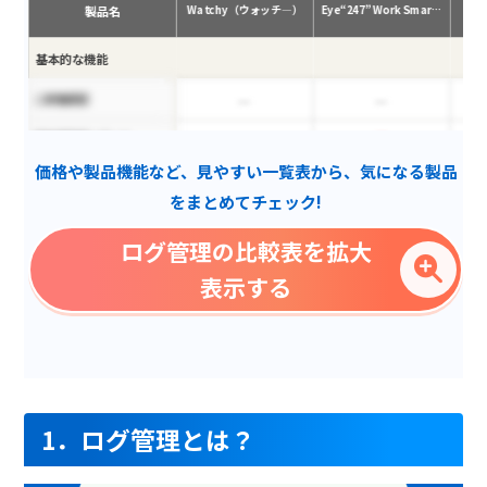
製品名
Watchy（ウォッチ―）
Eye“247” Work Smar…
B
基本的な機能
二段階認証
業務適正度レポート
価格や製品機能など、見やすい一覧表から、気になる製品
AWS監視
をまとめてチェック!
ユーザグループ管理
ログ管理の比較表を拡大
勤務時間管理
表示する
ログ解析サポート
PC更新管理
レポートテンプレート
ファイル操作ログ
1．ログ管理とは？
USB使用ログ