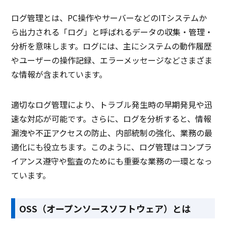
ログ管理とは、PC操作やサーバーなどのITシステムか
無料ダウンロード
ら出力される「ログ」と呼ばれるデータの収集・管理・
分析を意味します。ログには、主にシステムの動作履歴
やユーザーの操作記録、エラーメッセージなどさまざま
資料ダウンロード
資料ダウンロード
な情報が含まれています。
クラウド型ソフト
クラウド型ソフト
クラ
ソフト種別
プレ
適切なログ管理により、トラブル発生時の早期発見や迅
速な対応が可能です。さらに、ログを分析すると、情報
PCブラウザ
PCブラウザ
PCブ
推奨環境
漏洩や不正アクセスの防止、内部統制の強化、業務の最
適化にも役立ちます。このように、ログ管理はコンプラ
イアンス遵守や監査のためにも重要な業務の一環となっ
電話 /
メール /
チャット
電話 /
メール /
チャット
電話 /
サポート
ています。
/
/
/
OSS（オープンソースソフトウェア）とは