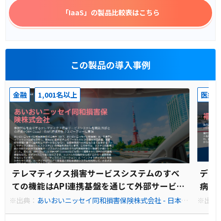
「IaaS」
の製品比較表はこちら
この製品の導入事例
金融
1,001名以上
医療
テレマティクス損害サービスシステムのすべ
デジ
ての機能はAPI連携基盤を通じて外部サービス
病院
などと連携するため、これなくしてはシステ
※出典：
あいおいニッセイ同和損害保険株式会社 - 日本 | I
※出典
BM
ムとして成り立ちません
日本| I