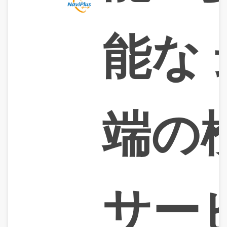
能な
端の
サー