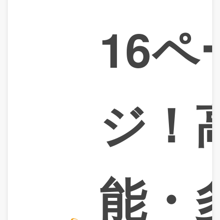
16ペ
ジ！
能・