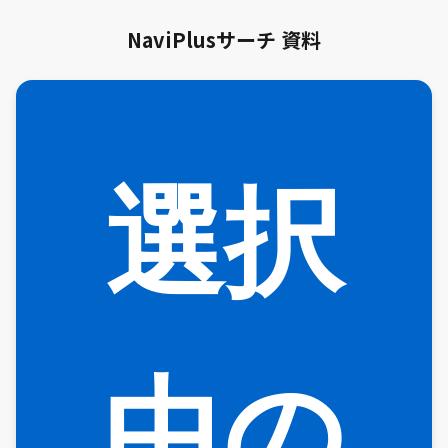
NaviPlusサーチ 資料
選択
中の