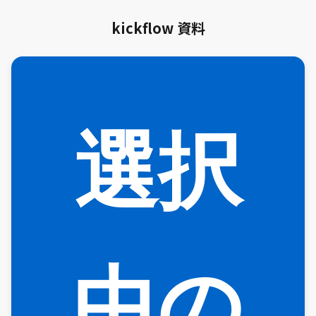
kickflow 資料
選択
中の