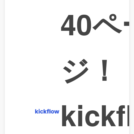
40ペ
ジ！
kickf