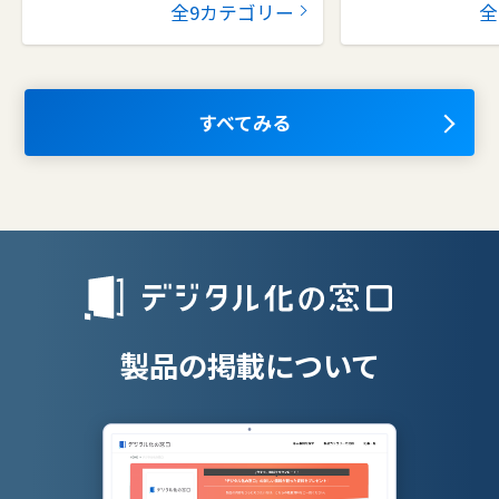
全9カテゴリー
全
コラボレーションツール
タレントマネ
ム
ナレッジマネジメントツール
OKRツール
すべてみる
AIツール
離職防止ツー
エンタープライズサーチ
リファラル採
人材派遣管理
授業支援シス
製品の掲載について