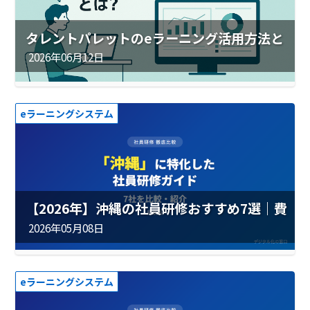
タレントパレットのeラーニング活用方法と
は？人事データと学習データを同一基盤で扱
2026年06月12日
う運用を実現【2026年最新版】
eラーニングシステム
【2026年】沖縄の社員研修おすすめ7選｜費
用・実績を徹底比較
2026年05月08日
eラーニングシステム