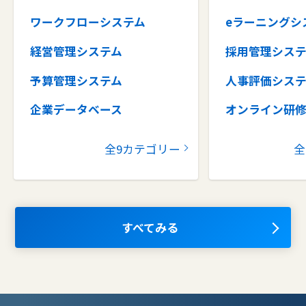
ワークフローシステム
eラーニングシ
経営管理システム
採用管理シス
予算管理システム
人事評価シス
企業データベース
オンライン研
グループウェア
健康管理シス
全9カテゴリー
全
コラボレーションツール
タレントマネ
ム
ナレッジマネジメントツール
OKRツール
AIツール
すべてみる
離職防止ツー
エンタープライズサーチ
リファラル採
人材派遣管理