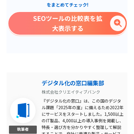
国内メーカー
をまとめてチェック!
キーワードグルーピング
SEOツールの比較表を拡
競合サイト発見機能
大表示する
著作権侵害防止機能
文章作成アシスト機能
タスク管理機能
流入キーワード調査
検索流入数予測
デジタル化の窓口編集部
自然言語処理による共起語
株式会社クリエイティブバンク
抽出
『デジタル化の窓口』は、この国のデジタ
競合分析
ル課題「2025年の崖」に備えるため2022年
にサービスをスタートしました。1,500以上
検索順位チェック
のIT製品、4,000以上の導入事例を掲載し、
コンテンツSEO対策
特長・選び方を分かりやすく整理して解説
執筆者
することで、自社に最適な製品・サービス