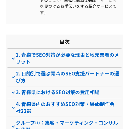
外部対策
を見つけるお手伝いをする紹介サービスで
す。
内部対策
GoogleAnalytics統合
Yahoo!検索対応
目次
キーワードネットワーク表
示
1. 青森でSEO対策が必要な理由と地元業者のメ
製品名
GMO AIかんたん集客
EmmaTools
A
リット
サービス資料
2. 目的別で選ぶ青森のSEO支援パートナーの選
び方
無料ダウンロード
3. 青森県におけるSEO対策の費用相場
4. 青森県内のおすすめSEO対策・Web制作会
社22選
クラウド型ソフト
クラウド型ソフト
クラ
ソフト種別
グループ①：集客・マーケティング・コンサル