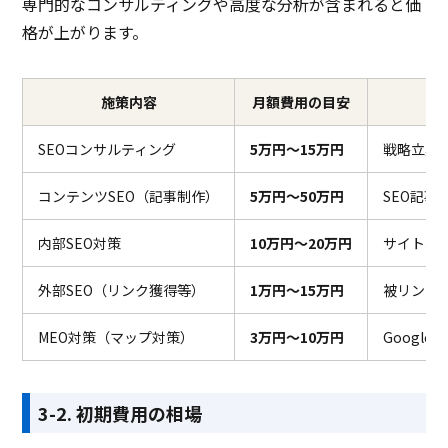
専門的なコンサルティングや高度な分析が含まれると価
格が上がります。
施策内容
月額費用の目安
SEOコンサルティング
5万円〜15万円
戦略立案
コンテンツSEO（記事制作）
5万円〜50万円
SEO記事
内部SEO対策
10万円〜20万円
サイト構
外部SEO（リンク獲得等）
1万円〜15万円
被リンク
MEO対策（マップ対策）
3万円〜10万円
Googl
3-2. 初期費用の相場