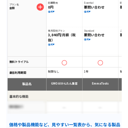
初期費用
Essential
初期費
プラン名
0円
要問い合わせ
要相
金額
備考
備考
単月契約プラン
Standard
ご利用
3,840円/月額（税
要問い合わせ
要相
抜）
備考
備考
無料トライアル
制限なし
1年
制限
最低利用期間
製品名
GMO AIかんたん集客
EmmaTools
A
基本的な機能
無料版あり
有料広告検索調査
価格や製品機能など、見やすい一覧表から、気になる製品