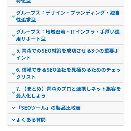
特化型
グループ②：デザイン・ブランディング・独自
PCブラウザ
スマートフォ
PCブラウザ
PCブ
推奨環境
ンブラウザ
性追求型
グループ③：地域密着・ITインフラ・手厚い運
電話 /
メール /
チャット
電話 /
メール /
チャット
電話 /
用サポート型
サポート
/
/
/
5. 青森でのSEO対策を成功させる3つの重要ポ
イント
6. 信頼できるSEO会社を見極めるためのチェッ
クリスト
7. 【まとめ】青森のプロと連携しネット集客を
最大化しよう
「SEOツール」の製品比較表
よくある質問